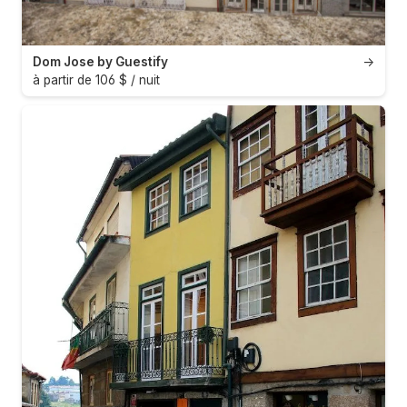
Dom Jose by Guestify
→
à partir de 106 $ / nuit