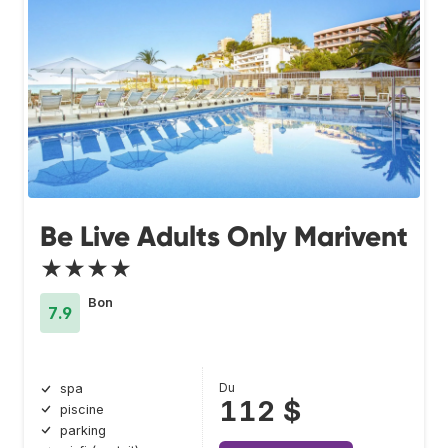
Be Live Adults Only Marivent
★★★★
Bon
7.9
Du
spa
112 $
piscine
parking