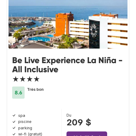
Be Live Experience La Niña -
All Inclusive
★★★★
Très bon
8.6
Du
spa
209 $
piscine
parking
wi-fi (gratuit)