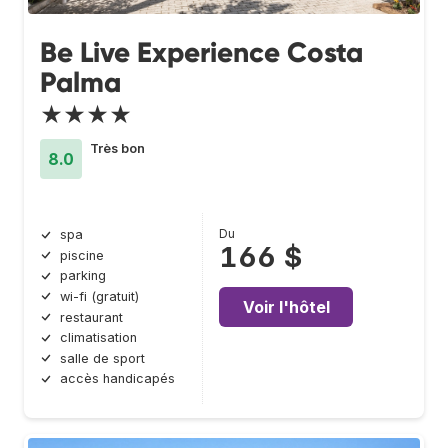
Be Live Experience Costa
Palma
★★★★
Très bon
8.0
Du
spa
166 $
piscine
parking
wi-fi (gratuit)
Voir l'hôtel
restaurant
climatisation
salle de sport
accès handicapés