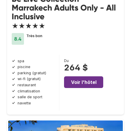
Marrakech Adults Only - All
Inclusive
★★★★★
Très bon
8.4
Du
spa
264 $
piscine
parking (gratuit)
wi-fi (gratuit)
Voir l'hôtel
restaurant
climatisation
salle de sport
navette