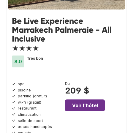
Be Live Experience
Marrakech Palmeraie - All
Inclusive
★★★★
Très bon
8.0
Du
spa
209 $
piscine
parking (gratuit)
wi-fi (gratuit)
Voir l'hôtel
restaurant
climatisation
salle de sport
accès handicapés
navette