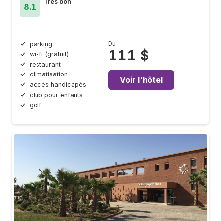
Très bon
8.1
Du
parking
111 $
wi-fi (gratuit)
restaurant
climatisation
Voir l'hôtel
accès handicapés
club pour enfants
golf