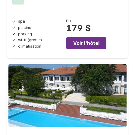
Du
spa
179 $
piscine
parking
wi-fi (gratuit)
Voir l'hôtel
climatisation