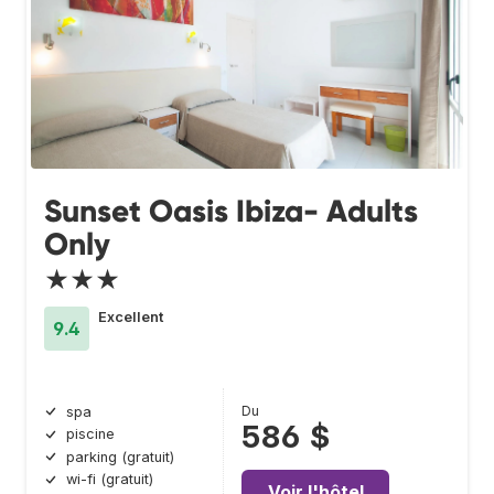
Sunset Oasis Ibiza- Adults
Only
★★★
Excellent
9.4
Du
spa
586 $
piscine
parking (gratuit)
wi-fi (gratuit)
Voir l'hôtel