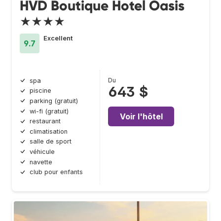
HVD Boutique Hotel Oasis
★★★★
Excellent
9.7
Du
spa
643 $
piscine
parking (gratuit)
wi-fi (gratuit)
Voir l'hôtel
restaurant
climatisation
salle de sport
véhicule
navette
club pour enfants