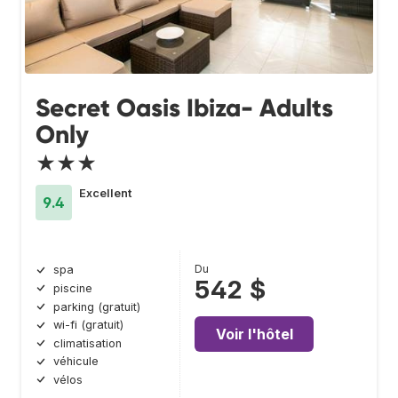
Secret Oasis Ibiza- Adults
Only
★★★
Excellent
9.4
Du
spa
542 $
piscine
parking (gratuit)
wi-fi (gratuit)
Voir l'hôtel
climatisation
véhicule
vélos