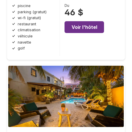
Du
piscine
46 $
parking (gratuit)
wi-fi (gratuit)
restaurant
Voir l'hôtel
climatisation
véhicule
navette
golf