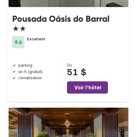
Pousada Oásis do Barral
★★
Excellent
9.6
Du
parking
51 $
wi-fi (gratuit)
climatisation
Voir l'hôtel