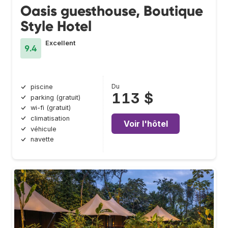
Oasis guesthouse, Boutique
Style Hotel
Excellent
9.4
Du
piscine
113 $
parking (gratuit)
wi-fi (gratuit)
climatisation
Voir l'hôtel
véhicule
navette