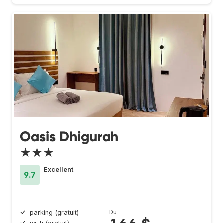
Oasis Dhigurah
★★★
Excellent
9.7
Du
parking (gratuit)
wi-fi (gratuit)