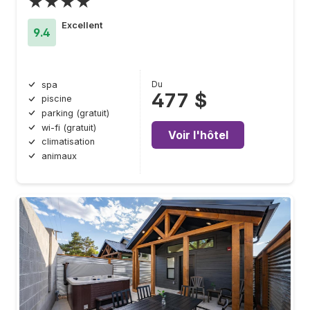
★★★★
Excellent
9.4
Du
spa
477 $
piscine
parking (gratuit)
wi-fi (gratuit)
Voir l'hôtel
climatisation
animaux