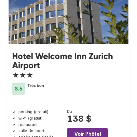
Hotel Welcome Inn Zurich
Airport
★★★
Très bon
8.6
Du
parking (gratuit)
138 $
wi-fi (gratuit)
restaurant
salle de sport
Voir l'hôtel