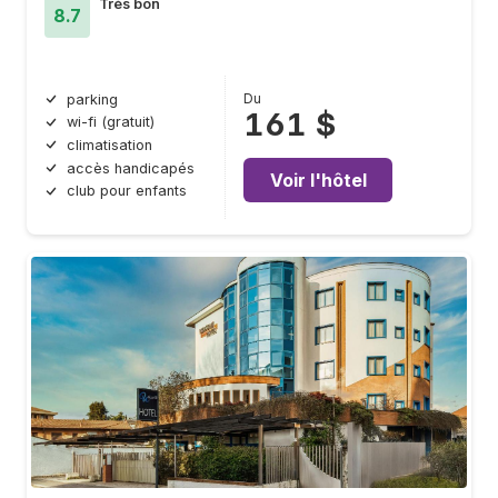
Très bon
8.7
Du
parking
161 $
wi-fi (gratuit)
climatisation
accès handicapés
Voir l'hôtel
club pour enfants