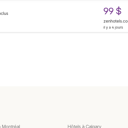
99 $
nclus
zenhotels.c
il y a 4 jours
à Montréal
Hôtels à Calgary