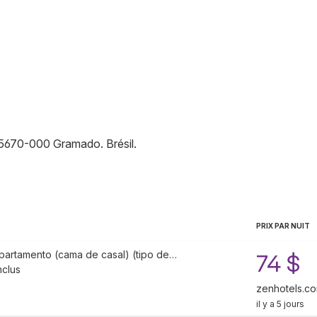
5670-000
Gramado
.
Brésil
.
PRIX PAR NUIT
partamento (cama de casal) (tipo de…
74 $
nclus
zenhotels.c
il y a 5 jours