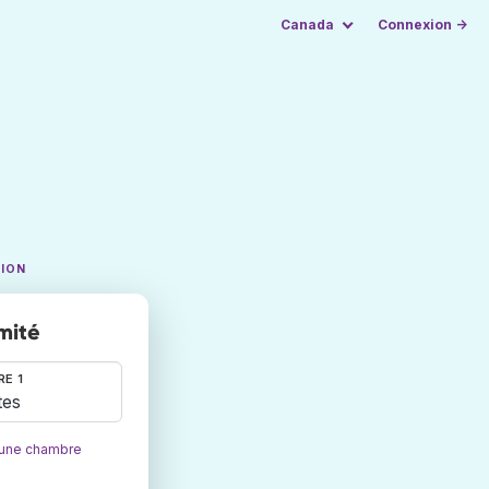
Canada
Connexion →
TION
mité
E 1
tes
 une chambre