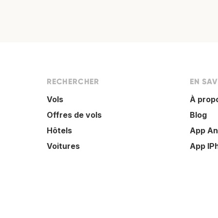
RECHERCHER
EN SAV
Vols
À prop
Offres de vols
Blog
Hôtels
App An
Voitures
App IP