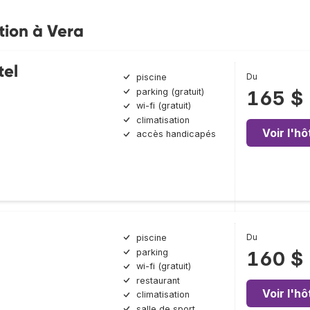
tion à Vera
tel
Du
piscine
parking (gratuit)
165 $
wi-fi (gratuit)
climatisation
Voir l'hô
accès handicapés
Du
piscine
parking
160 $
wi-fi (gratuit)
restaurant
Voir l'hô
climatisation
salle de sport