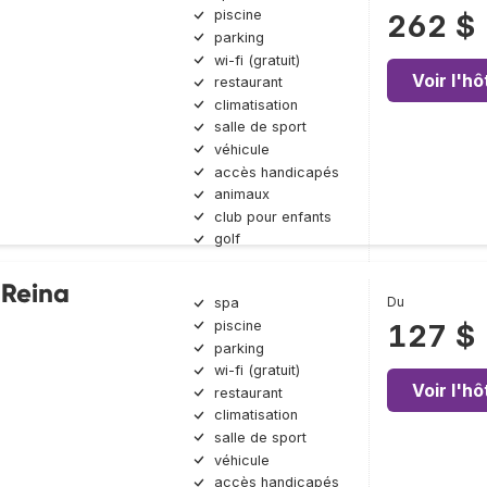
piscine
262 $
parking
wi-fi (gratuit)
Voir l'hô
restaurant
climatisation
salle de sport
véhicule
accès handicapés
animaux
club pour enfants
golf
 Reina
Du
spa
piscine
127 $
parking
wi-fi (gratuit)
Voir l'hô
restaurant
climatisation
salle de sport
véhicule
accès handicapés