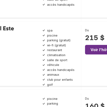
accès handicapés
l Este
Du
spa
piscine
215 $
parking (gratuit)
wi-fi (gratuit)
Voir l'hô
restaurant
climatisation
salle de sport
véhicule
accès handicapés
animaux
club pour enfants
golf
Du
piscine
parking
160 $