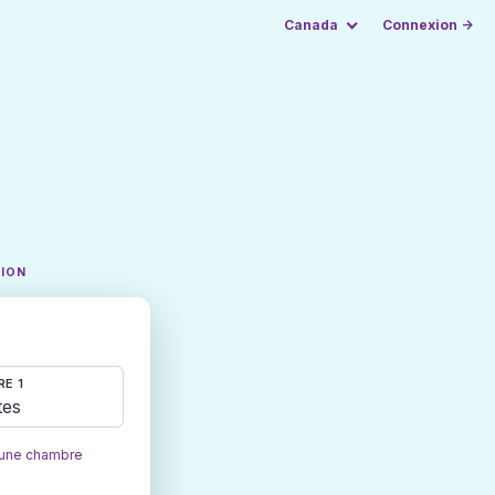
Canada
Connexion →
TION
E 1
tes
 une chambre