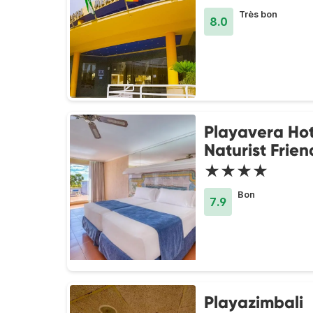
Très bon
8.0
Playavera Hot
Naturist Frien
★★★★
Bon
7.9
Playazimbali