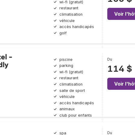
wi-fi (gratuit)
restaurant
Voir l'hô
climatisation
véhicule
accès handicapés
golf
el -
Du
piscine
dly
parking
114 $
wi-fi (gratuit)
restaurant
Voir l'hô
climatisation
salle de sport
véhicule
accès handicapés
animaux
club pour enfants
Du
spa