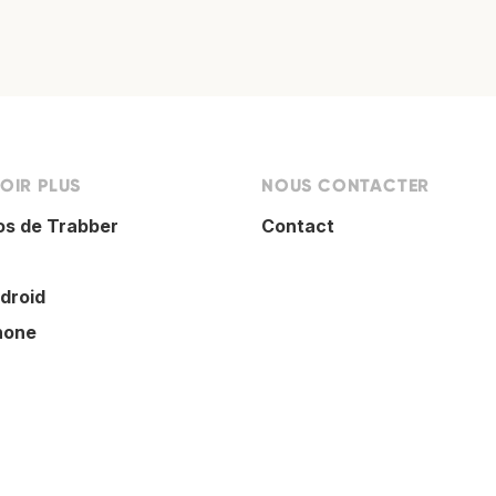
OIR PLUS
NOUS CONTACTER
os de Trabber
Contact
droid
hone