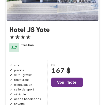
Hotel JS Yate
★★★★
Très bon
8.7
Du
spa
167 $
piscine
wi-fi (gratuit)
restaurant
Voir l'hôtel
climatisation
salle de sport
véhicule
accès handicapés
navette