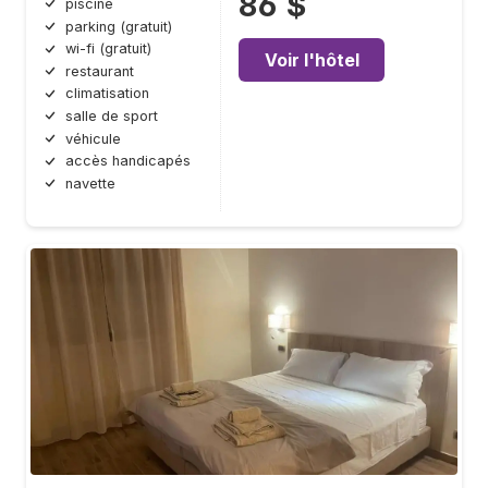
86 $
piscine
parking (gratuit)
wi-fi (gratuit)
Voir l'hôtel
restaurant
climatisation
salle de sport
véhicule
accès handicapés
navette