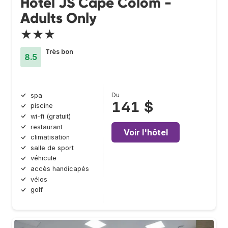
Hotel JS Cape Colom -
Adults Only
★★★
Très bon
8.5
Du
spa
141 $
piscine
wi-fi (gratuit)
restaurant
Voir l'hôtel
climatisation
salle de sport
véhicule
accès handicapés
vélos
golf