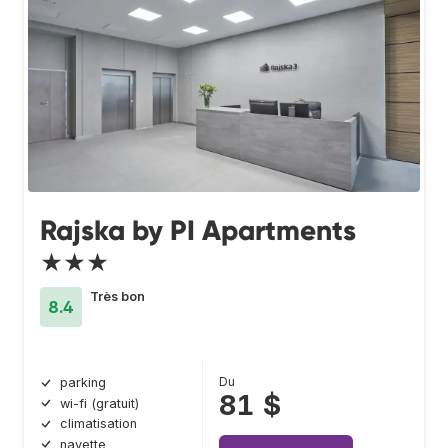
Rajska by PI Apartments
★★★
Très bon
8.4
Du
parking
81 $
wi-fi (gratuit)
climatisation
navette