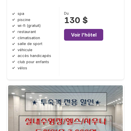
Du
spa
130 $
piscine
wi-fi (gratuit)
restaurant
Voir l'hôtel
climatisation
salle de sport
véhicule
accès handicapés
club pour enfants
vélos