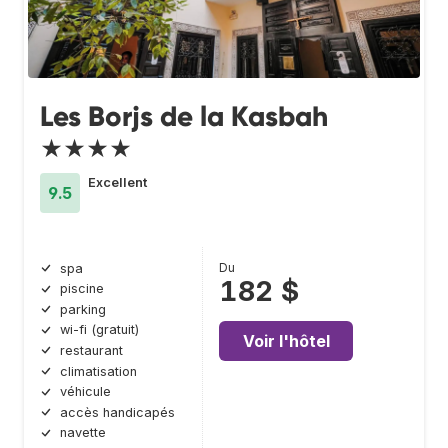
Les Borjs de la Kasbah
★★★★
Excellent
9.5
Du
spa
182 $
piscine
parking
wi-fi (gratuit)
Voir l'hôtel
restaurant
climatisation
véhicule
accès handicapés
navette