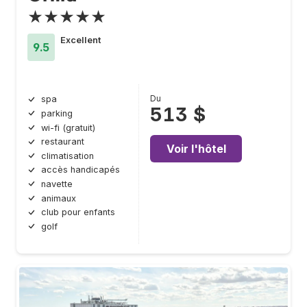
★★★★★
Excellent
9.5
Du
spa
513 $
parking
wi-fi (gratuit)
restaurant
Voir l'hôtel
climatisation
accès handicapés
navette
animaux
club pour enfants
golf