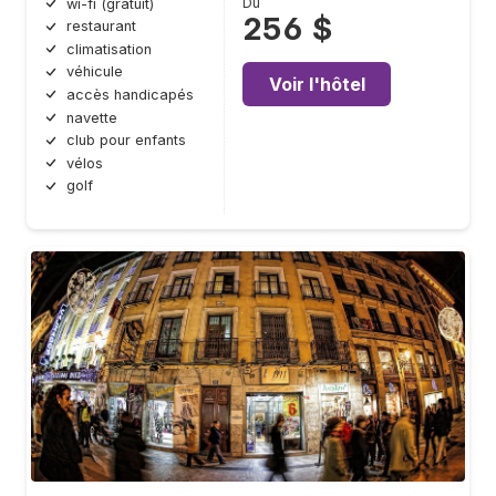
Du
wi-fi (gratuit)
256 $
restaurant
climatisation
véhicule
Voir l'hôtel
accès handicapés
navette
club pour enfants
vélos
golf