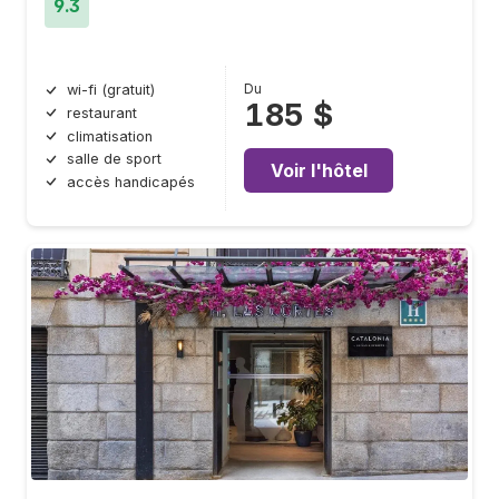
9.3
Du
wi-fi (gratuit)
185 $
restaurant
climatisation
salle de sport
Voir l'hôtel
accès handicapés