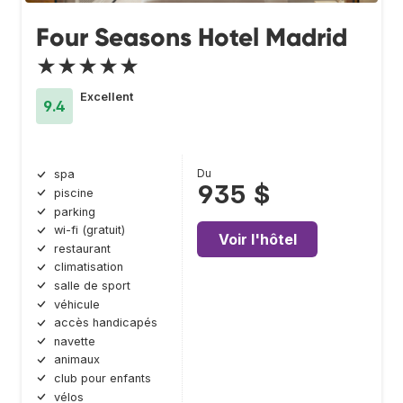
Four Seasons Hotel Madrid
★★★★★
Excellent
9.4
Du
spa
935 $
piscine
parking
wi-fi (gratuit)
Voir l'hôtel
restaurant
climatisation
salle de sport
véhicule
accès handicapés
navette
animaux
club pour enfants
vélos