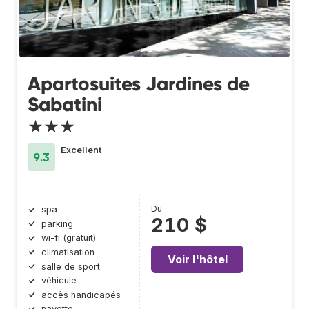
Apartosuites Jardines de
Sabatini
★★★
Excellent
9.3
Du
spa
210 $
parking
wi-fi (gratuit)
climatisation
Voir l'hôtel
salle de sport
véhicule
accès handicapés
navette