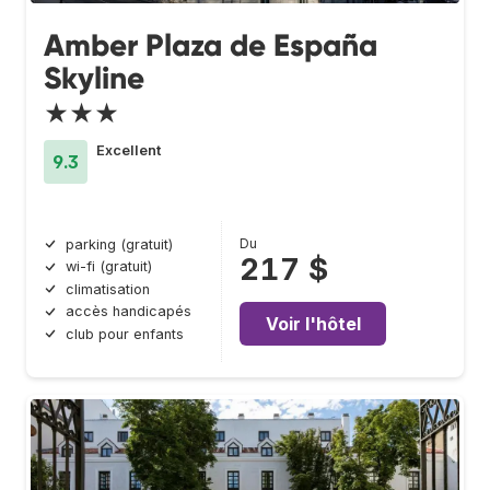
Amber Plaza de España
Skyline
★★★
Excellent
9.3
Du
parking (gratuit)
217 $
wi-fi (gratuit)
climatisation
accès handicapés
Voir l'hôtel
club pour enfants