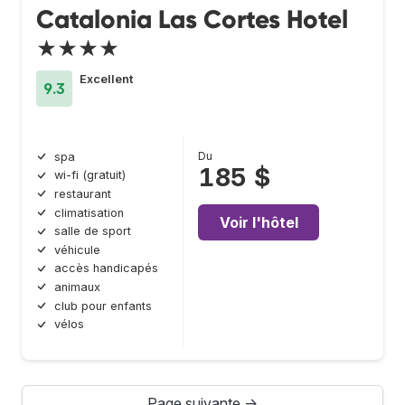
Catalonia Las Cortes Hotel
★★★★
Excellent
9.3
Du
spa
185 $
wi-fi (gratuit)
restaurant
climatisation
Voir l'hôtel
salle de sport
véhicule
accès handicapés
animaux
club pour enfants
vélos
Page suivante →