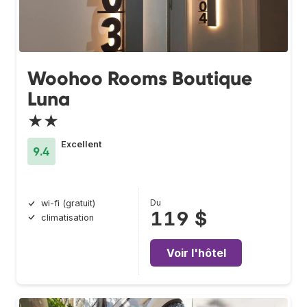
Woohoo Rooms Boutique
Luna
★★
Excellent
9.4
Du
wi-fi (gratuit)
119 $
climatisation
Voir l'hôtel