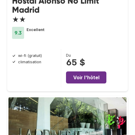
Hostal Alonso No Limit
Madrid
★★
Excellent
9.3
Du
wi-fi (gratuit)
65 $
climatisation
Voir l'hôtel