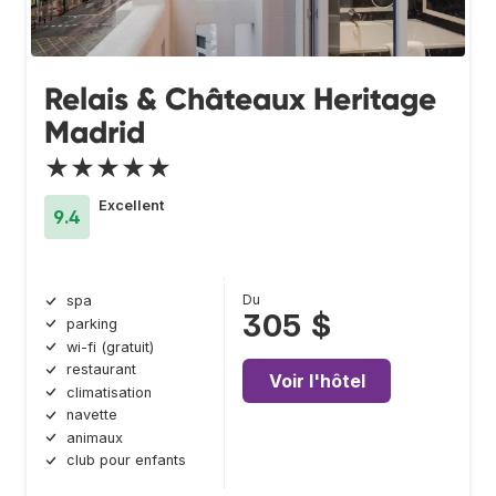
Relais & Châteaux Heritage
Madrid
★★★★★
Excellent
9.4
Du
spa
305 $
parking
wi-fi (gratuit)
restaurant
Voir l'hôtel
climatisation
navette
animaux
club pour enfants