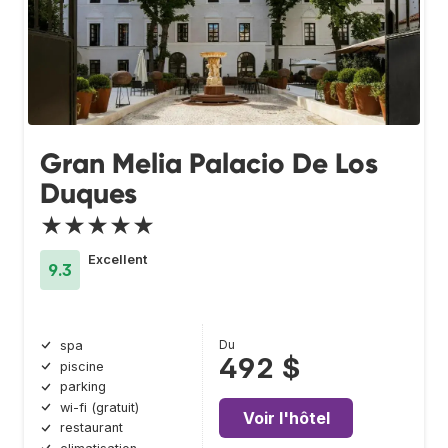
Gran Melia Palacio De Los
Duques
★★★★★
Excellent
9.3
Du
spa
492 $
piscine
parking
wi-fi (gratuit)
Voir l'hôtel
restaurant