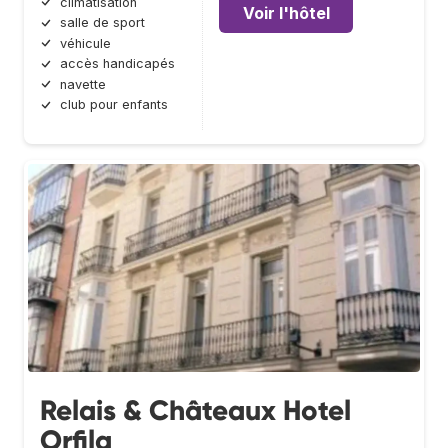
climatisation
Voir l'hôtel
salle de sport
véhicule
accès handicapés
navette
club pour enfants
Relais & Châteaux Hotel
Orfila