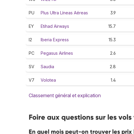
PU
Plus Ultra Líneas Aéreas
3.9
EY
Etihad Airways
15.7
I2
Iberia Express
15.3
PC
Pegasus Airlines
2.6
SV
Saudia
2.8
V7
Volotea
1.4
Classement général et explication
Foire aux questions sur les vols
En quel mois peut-on trouver les prix 