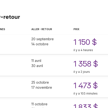
r-retour
NNES
ALLER - RETOUR
PRIX
20 septembre
1 150 $
14 octobre
il y a 4 heures
11 avril
1 358 $
30 avril
il y a 2 jours
25 octobre
1 473 $
17 novembre
il y a 103 minutes
11 octobre
1 833 $