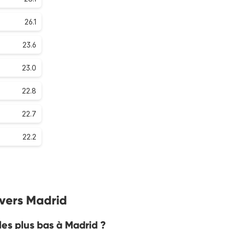
26.1
23.6
23.0
22.8
22.7
22.2
 vers Madrid
les plus bas à Madrid ?