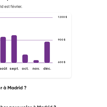
 est février.
1 200 $
900 $
600 $
août
sept.
oct.
nov.
déc.
er à Madrid ?
.