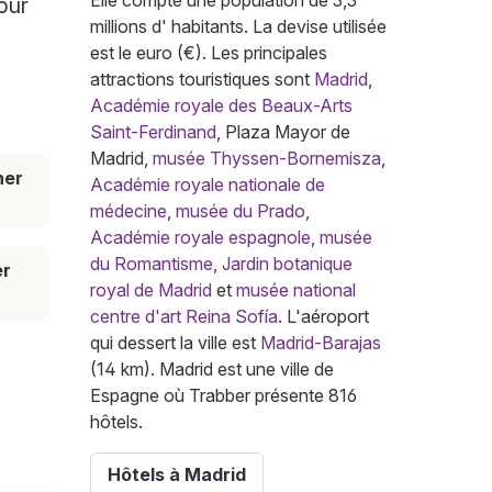
Elle compte une population de 3,3
our
millions d' habitants. La devise utilisée
est le euro (€). Les principales
attractions touristiques sont
Madrid
,
Académie royale des Beaux-Arts
Saint-Ferdinand
, Plaza Mayor de
Madrid,
musée Thyssen-Bornemisza
,
her
Académie royale nationale de
médecine
,
musée du Prado
,
Académie royale espagnole
,
musée
du Romantisme
,
Jardin botanique
er
royal de Madrid
et
musée national
centre d'art Reina Sofía
. L'aéroport
qui dessert la ville est
Madrid-Barajas
(14 km). Madrid est une ville de
Espagne où Trabber présente 816
hôtels.
Hôtels à Madrid