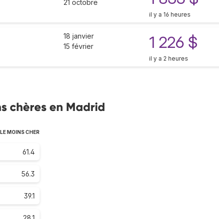
21 octobre
il y a 16 heures
18 janvier
1 226 $
15 février
il y a 2 heures
s chères en Madrid
LE MOINS CHER
61.4
56.3
39.1
28.1