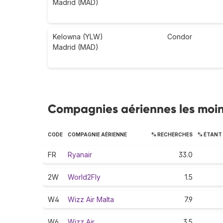
Madrid (MAD)
Kelowna (YLW)
Condor
Madrid (MAD)
Compagnies aériennes les moin
CODE
COMPAGNIE AÉRIENNE
% RECHERCHES
% ÉTANT 
FR
Ryanair
33.0
2W
World2Fly
1.5
W4
Wizz Air Malta
7.9
W6
Wizz Air
3.5