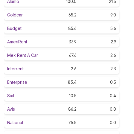
Alamo
100.0
21.5
Goldcar
65.2
9.0
Budget
85.6
5.6
AmeriRent
33.9
2.9
Mex Rent A Car
67.6
2.6
Interrent
2.6
2.3
Enterprise
83.4
0.5
Sixt
10.5
0.4
Avis
86.2
0.0
National
75.5
0.0