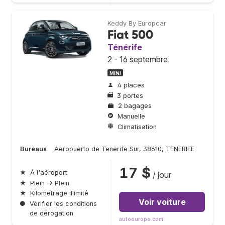
Keddy By Europcar
Fiat 500
Ténérife
2 - 16 septembre
MINI
4 places
3 portes
2 bagages
Manuelle
Climatisation
Bureaux
Aeropuerto de Tenerife Sur, 38610, TENERIFE
17 $
★
À l'aéroport
/ jour
★
Plein → Plein
★
Kilométrage illimité
Voir voiture
●
Vérifier les conditions
de dérogation
autoeurope.com