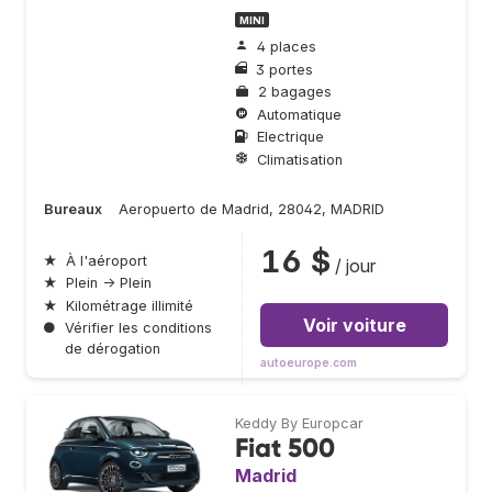
MINI
4 places
3 portes
2 bagages
Automatique
Electrique
Climatisation
Bureaux
Aeropuerto de Madrid, 28042, MADRID
16 $
★
À l'aéroport
/ jour
★
Plein → Plein
★
Kilométrage illimité
Voir voiture
●
Vérifier les conditions
de dérogation
autoeurope.com
Keddy By Europcar
Fiat 500
Madrid