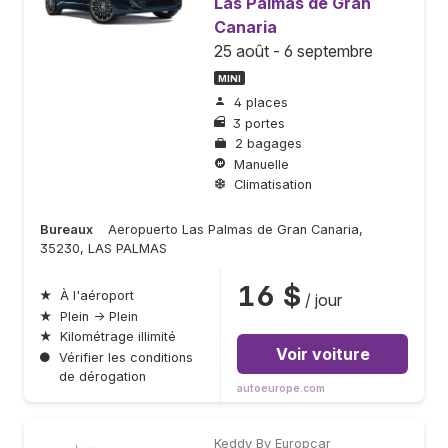
Las Palmas de Gran
Canaria
25 août - 6 septembre
MINI
4 places
3 portes
2 bagages
Manuelle
Climatisation
Bureaux
Aeropuerto Las Palmas de Gran Canaria,
35230, LAS PALMAS
16 $
★
À l'aéroport
/ jour
★
Plein → Plein
★
Kilométrage illimité
Voir voiture
●
Vérifier les conditions
de dérogation
autoeurope.com
Keddy By Europcar