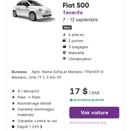
Fiat 500
Ténérife
7 - 13 septembre
MINI
4 places
3 portes
3 bagages
Manuelle
Climatisation
Bureaux
Apto. Reina Sofia,el Medano Tf1km59 El
Medano, Crta Tf 1, 5 Km 59
17 $
★
À l'aéroport
/ jour
★
Plein → Plein
Annulation gratuite
★
Kilométrage illimité
★
Garantie dommages
Voir voiture
matériels
★
Garantie contre le vol
stressfreecarrental.com
●
Dépôt 1 295 $