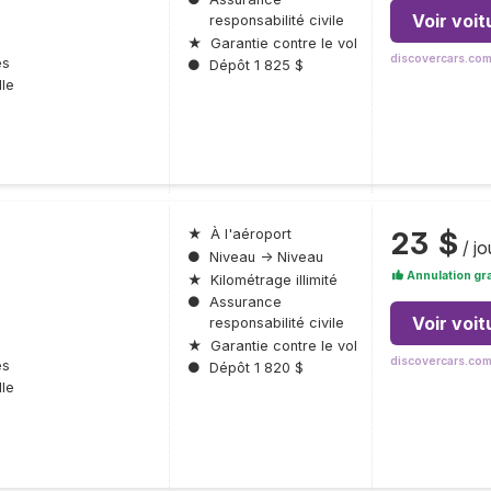
Voir voit
responsabilité civile
★
Garantie contre le vol
discovercars.co
es
●
Dépôt 1 825 $
le
23 $
★
À l'aéroport
/ jo
●
Niveau → Niveau
Annulation gra
★
Kilométrage illimité
●
Assurance
Voir voit
responsabilité civile
★
Garantie contre le vol
discovercars.co
es
●
Dépôt 1 820 $
le