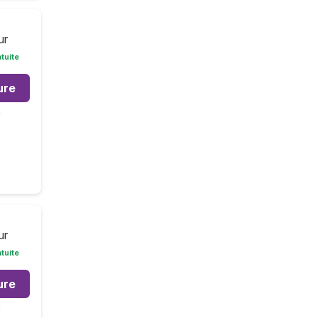
ur
tuite
ure
m
ur
tuite
ure
m