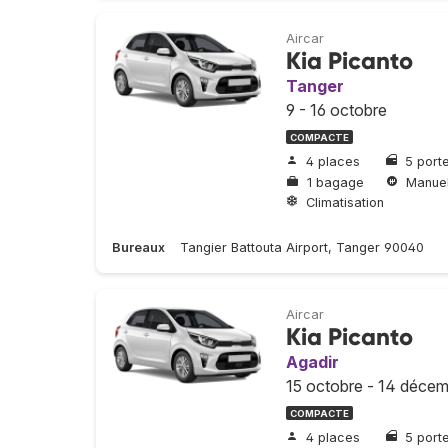
Aircar
Kia Picanto
Tanger
9 - 16 octobre
COMPACTE
4 places
5 port
1 bagage
Manuel
Climatisation
Bureaux
Tangier Battouta Airport, Tanger 90040
Aircar
Kia Picanto
Agadir
15 octobre - 14 déce
COMPACTE
4 places
5 port