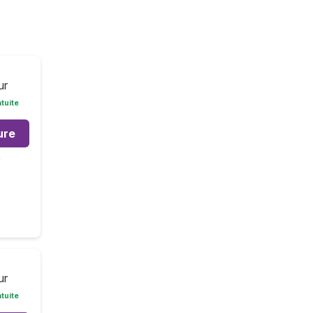
ur
tuite
ure
m
ur
tuite