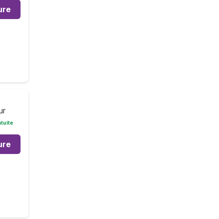
ure
m
ur
tuite
ure
m