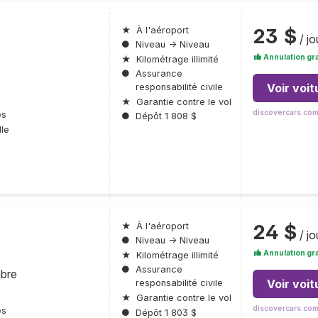
23 $
★
À l'aéroport
/ jo
●
Niveau → Niveau
Annulation gra
★
Kilométrage illimité
●
Assurance
Voir voit
responsabilité civile
★
Garantie contre le vol
discovercars.co
es
●
Dépôt 1 808 $
le
24 $
★
À l'aéroport
/ jo
●
Niveau → Niveau
Annulation gra
★
Kilométrage illimité
●
Assurance
mbre
Voir voit
responsabilité civile
★
Garantie contre le vol
discovercars.co
es
●
Dépôt 1 803 $