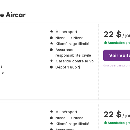
e Aircar
22 $
★
À l'aéroport
/ jo
●
Niveau → Niveau
Annulation gra
★
Kilométrage illimité
●
Assurance
Voir voit
responsabilité civile
★
Garantie contre le vol
discovercars.co
es
●
Dépôt 1 806 $
le
22 $
★
À l'aéroport
/ jo
●
Niveau → Niveau
Annulation gra
★
Kilométrage illimité
●
Assurance