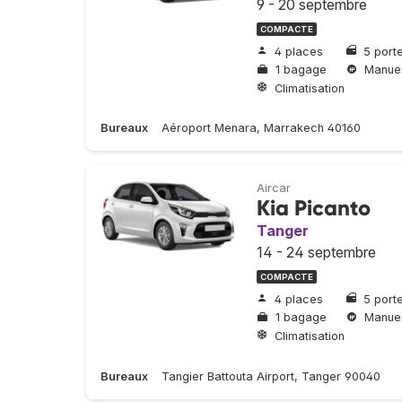
9 - 20 septembre
COMPACTE
4 places
5 port
1 bagage
Manuel
Climatisation
Bureaux
Aéroport Menara, Marrakech 40160
Aircar
Kia Picanto
Tanger
14 - 24 septembre
COMPACTE
4 places
5 port
1 bagage
Manuel
Climatisation
Bureaux
Tangier Battouta Airport, Tanger 90040