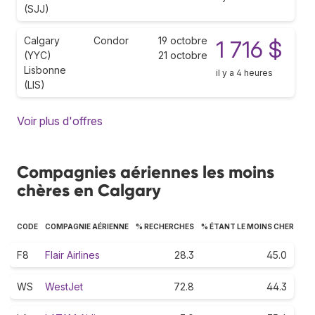
(SJJ)
Calgary
Condor
19 octobre
1 716 $
(YYC)
21 octobre
Lisbonne
il y a 4 heures
(LIS)
Voir plus d'offres
Compagnies aériennes les moins
chères en Calgary
CODE
COMPAGNIE AÉRIENNE
% RECHERCHES
% ÉTANT LE MOINS CHER
F8
Flair Airlines
28.3
45.0
WS
WestJet
72.8
44.3