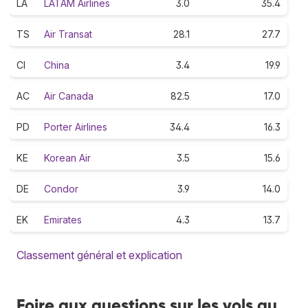
LA
LATAM Airlines
3.0
35.4
TS
Air Transat
28.1
27.7
CI
China
3.4
19.9
AC
Air Canada
82.5
17.0
PD
Porter Airlines
34.4
16.3
KE
Korean Air
3.5
15.6
DE
Condor
3.9
14.0
EK
Emirates
4.3
13.7
Classement général et explication
Foire aux questions sur les vols au