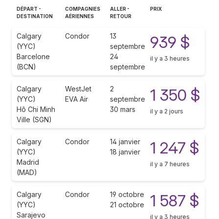
DÉPART -
COMPAGNIES
ALLER -
PRIX
DESTINATION
AÉRIENNES
RETOUR
Calgary
Condor
13
939 $
(YYC)
septembre
Barcelone
24
il y a 3 heures
(BCN)
septembre
Calgary
WestJet
2
1 350 $
(YYC)
EVA Air
septembre
Hô Chi Minh
30 mars
il y a 2 jours
Ville (SGN)
Calgary
Condor
14 janvier
1 247 $
(YYC)
18 janvier
Madrid
il y a 7 heures
(MAD)
Calgary
Condor
19 octobre
1 587 $
(YYC)
21 octobre
Sarajevo
il y a 3 heures