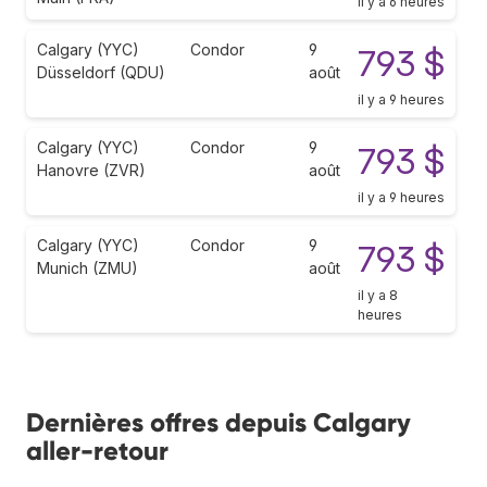
il y a 6 heures
Calgary (YYC)
Condor
9
793 $
Düsseldorf (QDU)
août
il y a 9 heures
Calgary (YYC)
Condor
9
793 $
Hanovre (ZVR)
août
il y a 9 heures
Calgary (YYC)
Condor
9
793 $
Munich (ZMU)
août
il y a 8
heures
Dernières offres depuis Calgary
aller-retour