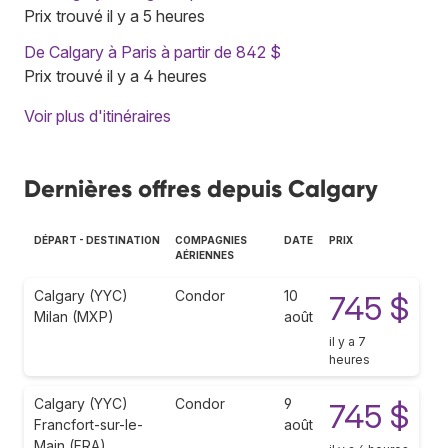
Prix trouvé il y a 5 heures
De Calgary à Paris à partir de 842 $
Prix trouvé il y a 4 heures
Voir plus d'itinéraires
Dernières offres depuis Calgary
DÉPART - DESTINATION
COMPAGNIES
DATE
PRIX
AÉRIENNES
Calgary (YYC)
Condor
10
745 $
Milan (MXP)
août
il y a 7
heures
Calgary (YYC)
Condor
9
745 $
Francfort-sur-le-
août
Main (FRA)