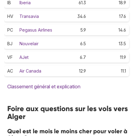
IB
Iberia
61.3
18.9
HV
Transavia
34.6
17.6
PC
Pegasus Airlines
5.9
14.6
BJ
Nouvelair
6.5
13.5
VF
AJet
6.7
11.9
AC
Air Canada
12.9
11.1
Classement général et explication
Foire aux questions sur les vols vers
Alger
Quel est le mois le moins cher pour voler à