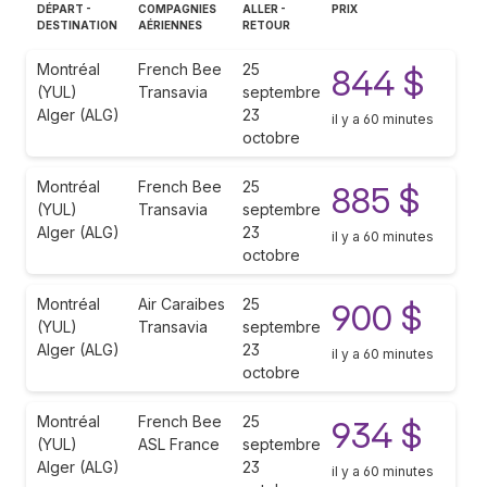
DÉPART -
COMPAGNIES
ALLER -
PRIX
DESTINATION
AÉRIENNES
RETOUR
Montréal
French Bee
25
844 $
(YUL)
Transavia
septembre
Alger (ALG)
23
il y a 60 minutes
octobre
Montréal
French Bee
25
885 $
(YUL)
Transavia
septembre
Alger (ALG)
23
il y a 60 minutes
octobre
Montréal
Air Caraibes
25
900 $
(YUL)
Transavia
septembre
Alger (ALG)
23
il y a 60 minutes
octobre
Montréal
French Bee
25
934 $
(YUL)
ASL France
septembre
Alger (ALG)
23
il y a 60 minutes