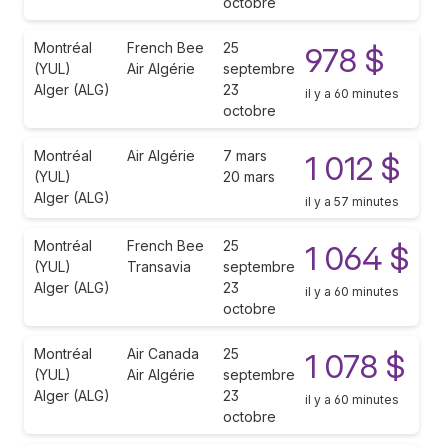
octobre
Montréal
French Bee
25
978 $
(YUL)
Air Algérie
septembre
Alger (ALG)
23
il y a 60 minutes
octobre
Montréal
Air Algérie
7 mars
1 012 $
(YUL)
20 mars
Alger (ALG)
il y a 57 minutes
Montréal
French Bee
25
1 064 $
(YUL)
Transavia
septembre
Alger (ALG)
23
il y a 60 minutes
octobre
Montréal
Air Canada
25
1 078 $
(YUL)
Air Algérie
septembre
Alger (ALG)
23
il y a 60 minutes
octobre