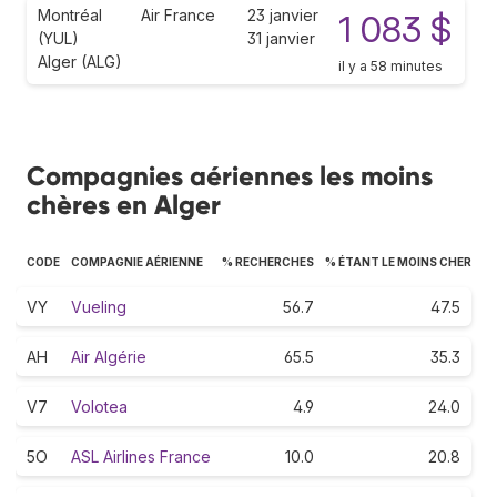
Montréal
Air France
23 janvier
1 083 $
(YUL)
31 janvier
Alger (ALG)
il y a 58 minutes
Compagnies aériennes les moins
chères en Alger
CODE
COMPAGNIE AÉRIENNE
% RECHERCHES
% ÉTANT LE MOINS CHER
VY
Vueling
56.7
47.5
AH
Air Algérie
65.5
35.3
V7
Volotea
4.9
24.0
5O
ASL Airlines France
10.0
20.8