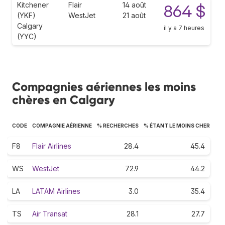
Kitchener
Flair
14 août
864 $
(YKF)
WestJet
21 août
Calgary
il y a 7 heures
(YYC)
Compagnies aériennes les moins
chères en Calgary
CODE
COMPAGNIE AÉRIENNE
% RECHERCHES
% ÉTANT LE MOINS CHER
F8
Flair Airlines
28.4
45.4
WS
WestJet
72.9
44.2
LA
LATAM Airlines
3.0
35.4
TS
Air Transat
28.1
27.7