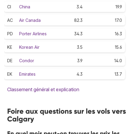
CI
China
3.4
19.9
AC
Air Canada
82.3
17.0
PD
Porter Airlines
34.3
16.3
KE
Korean Air
3.5
15.6
DE
Condor
3.9
14.0
EK
Emirates
4.3
13.7
Classement général et explication
Foire aux questions sur les vols vers
Calgary
En quel mois peut-on trouver les prix les