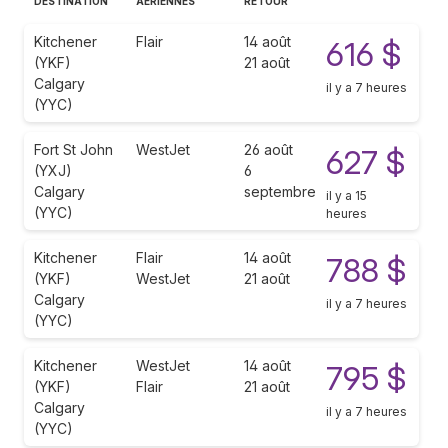
DESTINATION
AÉRIENNES
RETOUR
Kitchener
Flair
14 août
616 $
(YKF)
21 août
Calgary
il y a 7 heures
(YYC)
Fort St John
WestJet
26 août
627 $
(YXJ)
6
Calgary
septembre
il y a 15
(YYC)
heures
Kitchener
Flair
14 août
788 $
(YKF)
WestJet
21 août
Calgary
il y a 7 heures
(YYC)
Kitchener
WestJet
14 août
795 $
(YKF)
Flair
21 août
Calgary
il y a 7 heures
(YYC)