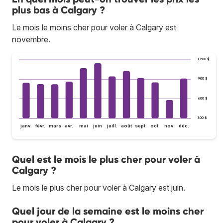
plus bas à Calgary ?
Le mois le moins cher pour voler à Calgary est
novembre.
1 200 $
900 $
600 $
300 $
janv.
févr.
mars
avr.
mai
juin
juill.
août
sept.
oct.
nov.
déc.
Quel est le mois le plus cher pour voler à
Calgary ?
Le mois le plus cher pour voler à Calgary est juin.
Quel jour de la semaine est le moins cher
pour voler à Calgary ?