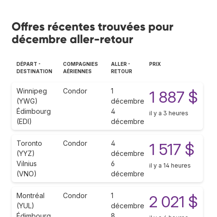
Offres récentes trouvées pour
décembre aller-retour
DÉPART -
COMPAGNIES
ALLER -
PRIX
DESTINATION
AÉRIENNES
RETOUR
Winnipeg
Condor
1
1 887 $
(YWG)
décembre
Édimbourg
4
il y a 3 heures
(EDI)
décembre
Toronto
Condor
4
1 517 $
(YYZ)
décembre
Vilnius
6
il y a 14 heures
(VNO)
décembre
Montréal
Condor
1
2 021 $
(YUL)
décembre
Édimbourg
8