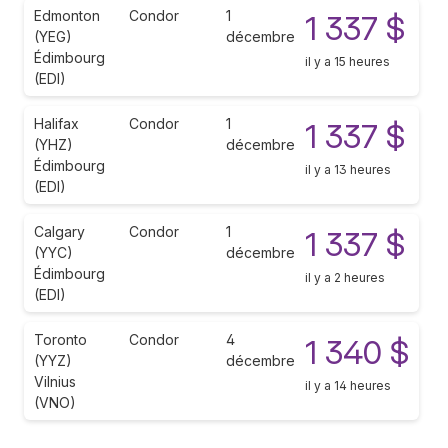
Edmonton
Condor
1
1 337 $
(YEG)
décembre
Édimbourg
il y a 15 heures
(EDI)
Halifax
Condor
1
1 337 $
(YHZ)
décembre
Édimbourg
il y a 13 heures
(EDI)
Calgary
Condor
1
1 337 $
(YYC)
décembre
Édimbourg
il y a 2 heures
(EDI)
Toronto
Condor
4
1 340 $
(YYZ)
décembre
Vilnius
il y a 14 heures
(VNO)