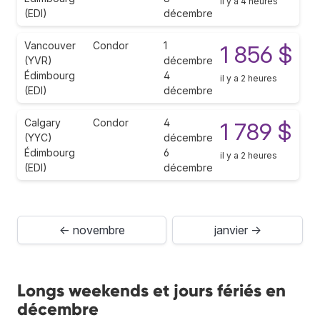
il y a 4 heures
(EDI)
décembre
Vancouver
Condor
1
1 856 $
(YVR)
décembre
Édimbourg
4
il y a 2 heures
(EDI)
décembre
Calgary
Condor
4
1 789 $
(YYC)
décembre
Édimbourg
6
il y a 2 heures
(EDI)
décembre
← novembre
janvier →
Longs weekends et jours fériés en
décembre