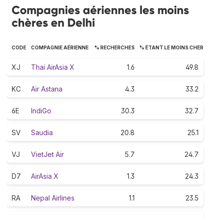
Compagnies aériennes les moins
chères en Delhi
CODE
COMPAGNIE AÉRIENNE
% RECHERCHES
% ÉTANT LE MOINS CHER
XJ
Thai AirAsia X
1.6
49.8
KC
Air Astana
4.3
33.2
6E
IndiGo
30.3
32.7
SV
Saudia
20.8
25.1
VJ
VietJet Air
5.7
24.7
D7
AirAsia X
1.3
24.3
RA
Nepal Airlines
1.1
23.5