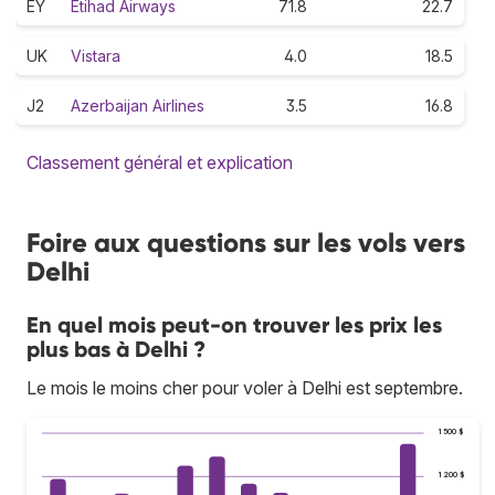
EY
Etihad Airways
71.8
22.7
UK
Vistara
4.0
18.5
J2
Azerbaijan Airlines
3.5
16.8
Classement général et explication
Foire aux questions sur les vols vers
Delhi
En quel mois peut-on trouver les prix les
plus bas à Delhi ?
Le mois le moins cher pour voler à Delhi est septembre.
1 500 $
1 200 $