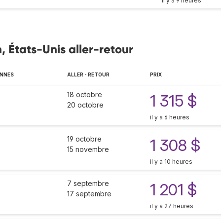
il y a 9 heures
, États-Unis aller-retour
ENNES
ALLER - RETOUR
PRIX
18 octobre
1 315 $
20 octobre
il y a 6 heures
19 octobre
1 308 $
15 novembre
il y a 10 heures
7 septembre
1 201 $
17 septembre
il y a 27 heures