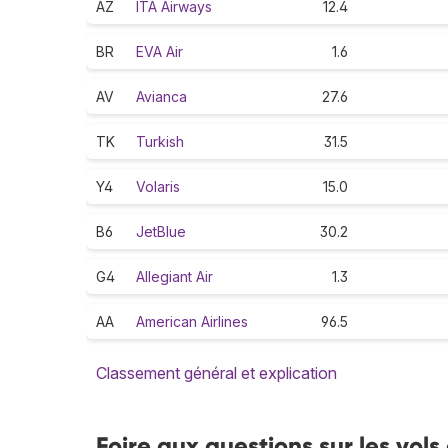
AZ
ITA Airways
12.4
BR
EVA Air
1.6
AV
Avianca
27.6
TK
Turkish
31.5
Y4
Volaris
15.0
B6
JetBlue
30.2
G4
Allegiant Air
1.3
AA
American Airlines
96.5
Classement général et explication
Foire aux questions sur les vol