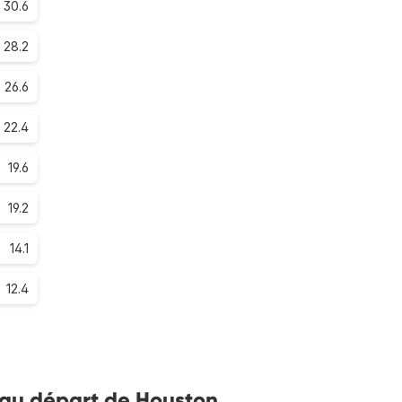
30.6
28.2
26.6
22.4
19.6
19.2
14.1
12.4
s au départ de Houston