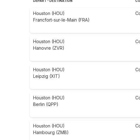
DÉPART - DESTINATION
CO
Houston (HOU)
C
Francfort-sur-le-Main (FRA)
Houston (HOU)
C
Hanovre (ZVR)
Houston (HOU)
C
Leipzig (XIT)
Houston (HOU)
C
Berlin (QPP)
Houston (HOU)
C
Hambourg (ZMB)