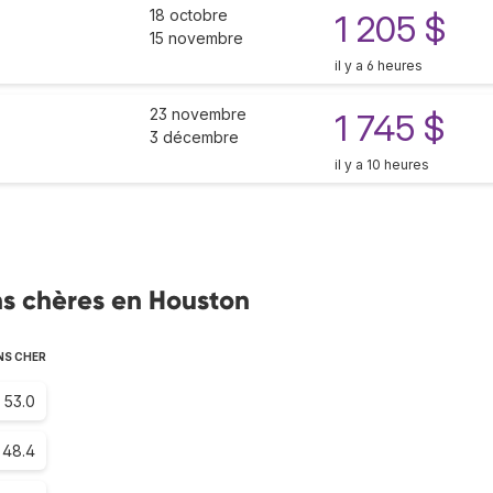
18 octobre
1 205 $
15 novembre
il y a 6 heures
23 novembre
1 745 $
3 décembre
il y a 10 heures
s chères en Houston
NS CHER
53.0
48.4