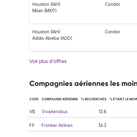
Houston (IAH)
Condor
Milan (MXP)
Houston (IAH)
Condor
Addis-Abeba (ADD)
Voir plus d'offres
Compagnies aériennes les moin
CODE
COMPAGNIE AÉRIENNE
% RECHERCHES
% ÉTANT LE MOI
VB
VivaAerobus
12.8
F9
Frontier Airlines
36.3