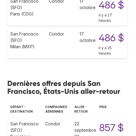
San Francisco
Condor
17
486 $
(SFO)
octobre
Paris (CDG)
il y a 27
heures
San Francisco
Condor
17
486 $
(SFO)
octobre
Milan (MXP)
il y a 25
heures
Dernières offres depuis San
Francisco, États-Unis aller-retour
DÉPART -
COMPAGNIES
ALLER -
PRIX
DESTINATION
AÉRIENNES
RETOUR
San Francisco
Condor
22
857 $
(SFO)
septembre