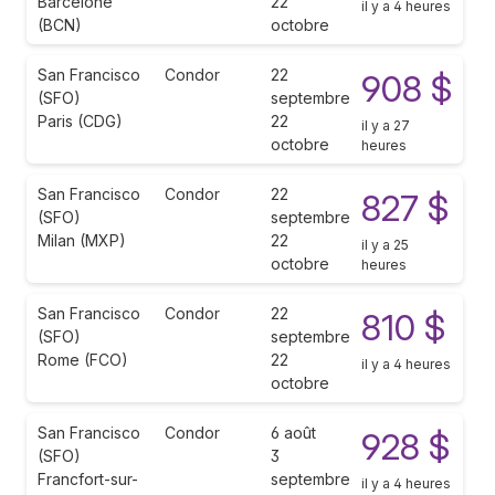
Barcelone
22
il y a 4 heures
(BCN)
octobre
San Francisco
Condor
22
908 $
(SFO)
septembre
Paris (CDG)
22
il y a 27
octobre
heures
San Francisco
Condor
22
827 $
(SFO)
septembre
Milan (MXP)
22
il y a 25
octobre
heures
San Francisco
Condor
22
810 $
(SFO)
septembre
Rome (FCO)
22
il y a 4 heures
octobre
San Francisco
Condor
6 août
928 $
(SFO)
3
Francfort-sur-
septembre
il y a 4 heures