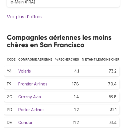
le-Main (FRA)
Voir plus d'offres
Compagnies aériennes les moins
chères en San Francisco
CODE
COMPAGNIE AÉRIENNE
% RECHERCHES
% ÉTANT LE MOINS CHER
Y4
Volaris
4.1
73.2
F9
Frontier Airlines
17.8
70.4
ZG
Grozny Avia
1.4
59.8
PD
Porter Airlines
1.2
32.1
DE
Condor
11.2
31.4