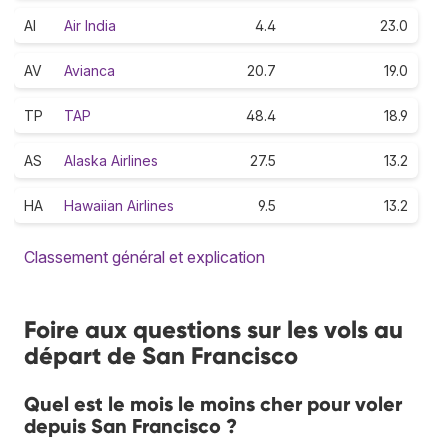
AI
Air India
4.4
23.0
AV
Avianca
20.7
19.0
TP
TAP
48.4
18.9
AS
Alaska Airlines
27.5
13.2
HA
Hawaiian Airlines
9.5
13.2
Classement général et explication
Foire aux questions sur les vols au
départ de San Francisco
Quel est le mois le moins cher pour voler
depuis San Francisco ?