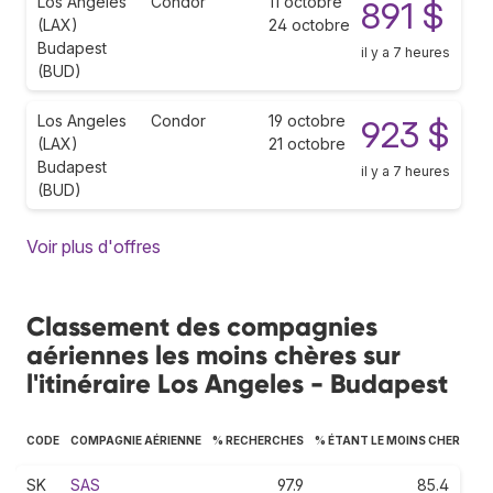
Los Angeles
Condor
11 octobre
891 $
(LAX)
24 octobre
Budapest
il y a 7 heures
(BUD)
Los Angeles
Condor
19 octobre
923 $
(LAX)
21 octobre
Budapest
il y a 7 heures
(BUD)
Voir plus d'offres
Classement des compagnies
aériennes les moins chères sur
l'itinéraire Los Angeles - Budapest
CODE
COMPAGNIE AÉRIENNE
% RECHERCHES
% ÉTANT LE MOINS CHER
SK
SAS
97.9
85.4