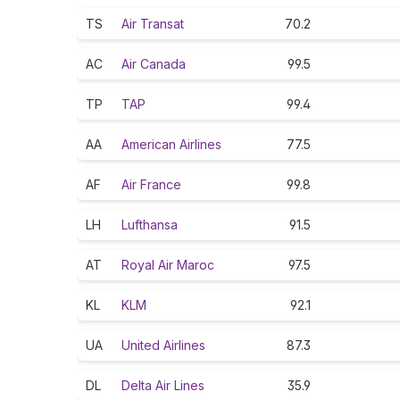
TS
Air Transat
70.2
AC
Air Canada
99.5
TP
TAP
99.4
AA
American Airlines
77.5
AF
Air France
99.8
LH
Lufthansa
91.5
AT
Royal Air Maroc
97.5
KL
KLM
92.1
UA
United Airlines
87.3
DL
Delta Air Lines
35.9