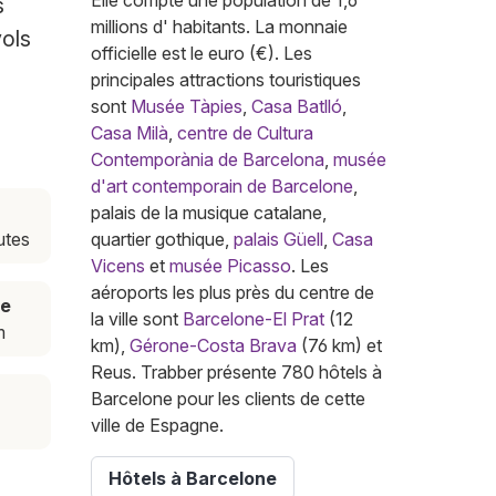
Elle compte une population de 1,6
s
millions d' habitants. La monnaie
vols
officielle est le euro (€). Les
principales attractions touristiques
sont
Musée Tàpies
,
Casa Batlló
,
Casa Milà
,
centre de Cultura
Contemporània de Barcelona
,
musée
d'art contemporain de Barcelone
,
palais de la musique catalane,
utes
quartier gothique,
palais Güell
,
Casa
Vicens
et
musée Picasso
. Les
aéroports les plus près du centre de
ce
la ville sont
Barcelone-El Prat
(12
m
km),
Gérone-Costa Brava
(76 km) et
Reus. Trabber présente 780 hôtels à
Barcelone pour les clients de cette
ville de Espagne.
Hôtels à Barcelone