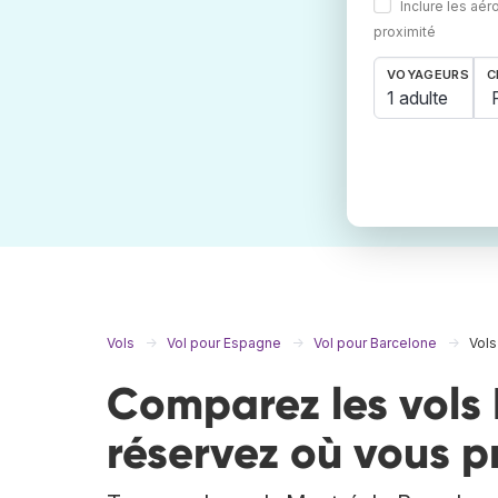
Inclure les aér
proximité
VOYAGEURS
C
1 adulte
Vols
Vol pour Espagne
Vol pour Barcelone
Vols
Comparez les vols 
réservez où vous p