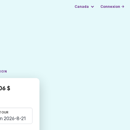
Canada
Connexion →
TION
06 $
TOUR