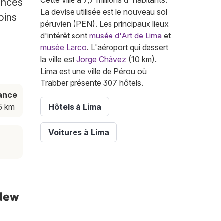
Cette ville a 7,7 millions d' habitants.
ences
La devise utilisée est le nouveau sol
oins
péruvien (PEN). Les principaux lieux
d'intérêt sont
musée d'Art de Lima
et
musée Larco
. L'aéroport qui dessert
la ville est
Jorge Chávez
(10 km).
Lima est une ville de Pérou où
Trabber présente 307 hôtels.
ance
5 km
Hôtels à Lima
Voitures à Lima
 New