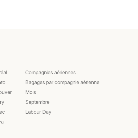
réal
Compagnies aériennes
nto
Bagages par compagnie aérienne
couver
Mois
ry
Septembre
bec
Labour Day
wa