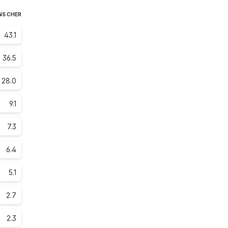
NS CHER
43.1
36.5
28.0
9.1
7.3
6.4
5.1
2.7
2.3