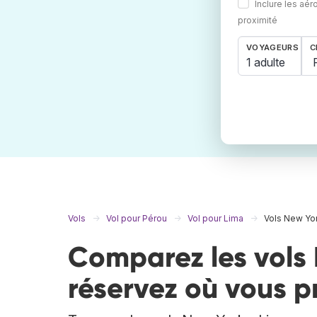
Inclure les aér
proximité
VOYAGEURS
C
1 adulte
Vols
Vol pour Pérou
Vol pour Lima
Vols New Yor
Comparez les vols 
réservez où vous p