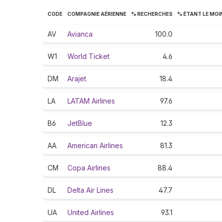
CODE
COMPAGNIE AÉRIENNE
% RECHERCHES
% ÉTANT LE MOI
AV
Avianca
100.0
W1
World Ticket
4.6
DM
Arajet
18.4
LA
LATAM Airlines
97.6
B6
JetBlue
12.3
AA
American Airlines
81.3
CM
Copa Airlines
88.4
DL
Delta Air Lines
47.7
UA
United Airlines
93.1