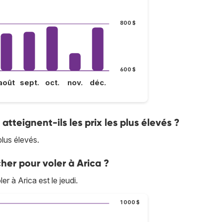
800 $
600 $
août
sept.
oct.
nov.
déc.
 atteignent-ils les prix les plus élevés ?
 plus élevés.
her pour voler à Arica ?
er à Arica est le jeudi.
1 000 $