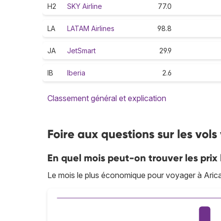
H2
SKY Airline
77.0
LA
LATAM Airlines
98.8
JA
JetSmart
29.9
IB
Iberia
2.6
Classement général et explication
Foire aux questions sur les vols
En quel mois peut-on trouver les prix 
Le mois le plus économique pour voyager à Arica