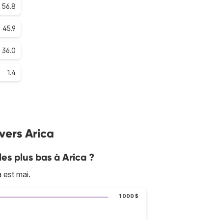
56.8
45.9
36.0
1.4
 vers Arica
les plus bas à Arica ?
 est mai.
1 000 $