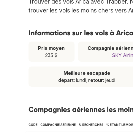
Trouver des vols Arica avec Trabber. 
trouver les vols les moins chers vers A
Informations sur les vols à Aric
Prix moyen
Compagnie aérienn
233 $
SKY Airli
Meilleure escapade
départ
: lundi,
retour
: jeudi
Compagnies aériennes les moin
CODE
COMPAGNIE AÉRIENNE
% RECHERCHES
% ÉTANT LE MOI