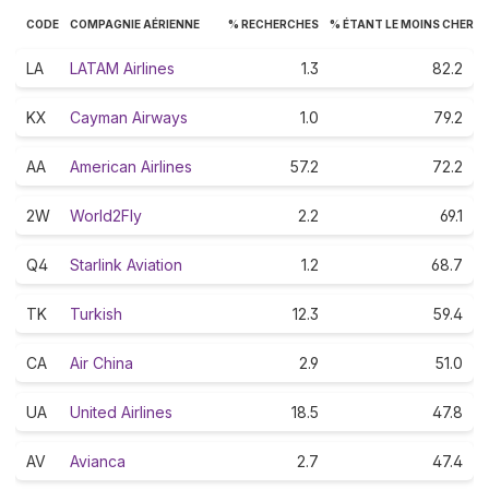
CODE
COMPAGNIE AÉRIENNE
% RECHERCHES
% ÉTANT LE MOINS CHER
LA
LATAM Airlines
1.3
82.2
KX
Cayman Airways
1.0
79.2
AA
American Airlines
57.2
72.2
2W
World2Fly
2.2
69.1
Q4
Starlink Aviation
1.2
68.7
TK
Turkish
12.3
59.4
CA
Air China
2.9
51.0
UA
United Airlines
18.5
47.8
AV
Avianca
2.7
47.4