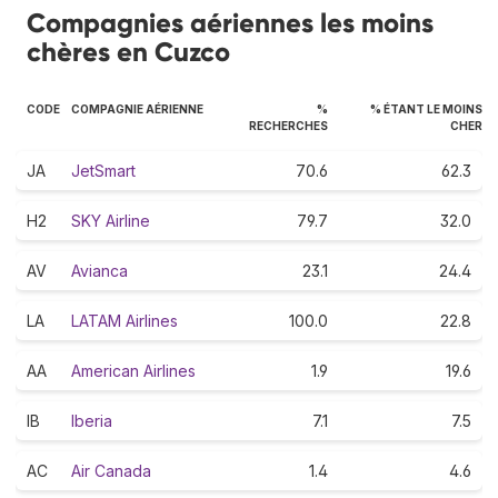
Compagnies aériennes les moins
chères en Cuzco
CODE
COMPAGNIE AÉRIENNE
%
% ÉTANT LE MOINS
RECHERCHES
CHER
JA
JetSmart
70.6
62.3
H2
SKY Airline
79.7
32.0
AV
Avianca
23.1
24.4
LA
LATAM Airlines
100.0
22.8
AA
American Airlines
1.9
19.6
IB
Iberia
7.1
7.5
AC
Air Canada
1.4
4.6