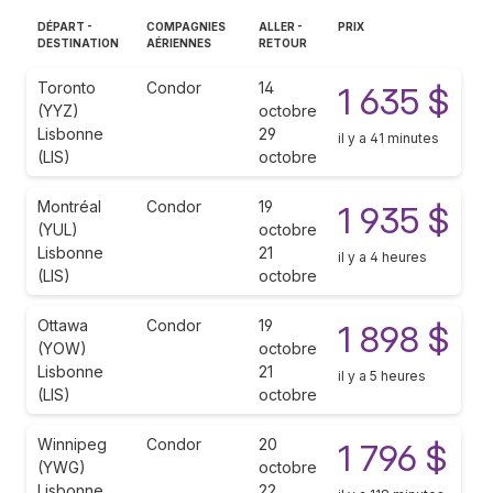
DÉPART -
COMPAGNIES
ALLER -
PRIX
DESTINATION
AÉRIENNES
RETOUR
Toronto
Condor
14
1 635 $
(YYZ)
octobre
Lisbonne
29
il y a 41 minutes
(LIS)
octobre
Montréal
Condor
19
1 935 $
(YUL)
octobre
Lisbonne
21
il y a 4 heures
(LIS)
octobre
Ottawa
Condor
19
1 898 $
(YOW)
octobre
Lisbonne
21
il y a 5 heures
(LIS)
octobre
Winnipeg
Condor
20
1 796 $
(YWG)
octobre
Lisbonne
22