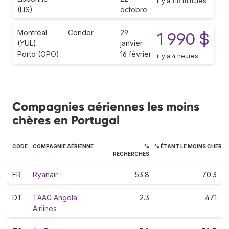
il y a 118 minutes
(LIS)
octobre
Montréal
Condor
29
1 990 $
(YUL)
janvier
Porto (OPO)
16 février
il y a 4 heures
Compagnies aériennes les moins
chères en Portugal
CODE
COMPAGNIE AÉRIENNE
%
% ÉTANT LE MOINS CHER
RECHERCHES
FR
Ryanair
53.8
70.3
DT
TAAG Angola
2.3
47.1
Airlines