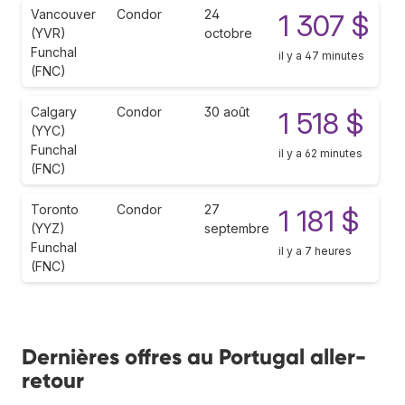
Vancouver
Condor
24
1 307 $
(YVR)
octobre
Funchal
il y a 47 minutes
(FNC)
Calgary
Condor
30 août
1 518 $
(YYC)
Funchal
il y a 62 minutes
(FNC)
Toronto
Condor
27
1 181 $
(YYZ)
septembre
Funchal
il y a 7 heures
(FNC)
Dernières offres au Portugal aller-
retour