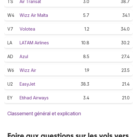
TS
Air Transat
3.0
38.7
W4
Wizz Air Malta
5.7
34.1
V7
Volotea
1.2
34.0
LA
LATAM Airlines
10.8
30.2
AD
Azul
8.5
27.4
W6
Wizz Air
1.9
23.5
U2
EasyJet
38.3
21.4
EY
Etihad Airways
3.4
21.0
Classement général et explication
Foire aux questions sur les vols vers