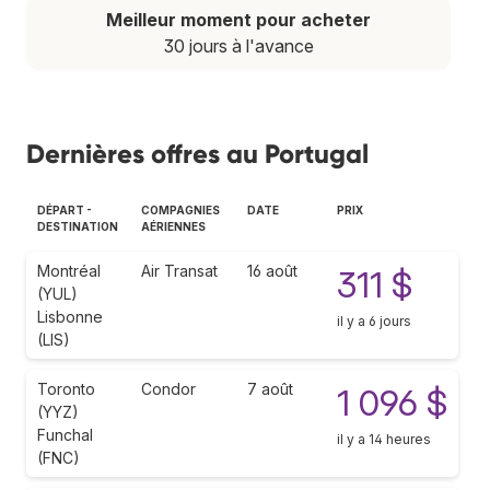
Meilleur moment pour acheter
30 jours à l'avance
Dernières offres au Portugal
DÉPART -
COMPAGNIES
DATE
PRIX
DESTINATION
AÉRIENNES
Montréal
Air Transat
16 août
311 $
(YUL)
Lisbonne
il y a 6 jours
(LIS)
Toronto
Condor
7 août
1 096 $
(YYZ)
Funchal
il y a 14 heures
(FNC)