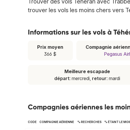
Trouver des vols Téhéran avec Trabber
trouver les vols les moins chers vers T
Informations sur les vols à Téh
Prix moyen
Compagnie aérienn
366 $
Pegasus Airl
Meilleure escapade
départ
: mercredi,
retour
: mardi
Compagnies aériennes les moin
CODE
COMPAGNIE AÉRIENNE
% RECHERCHES
% ÉTANT LE MOI