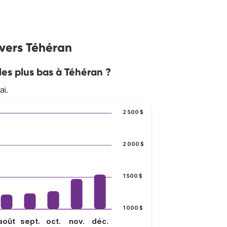
 vers Téhéran
les plus bas à Téhéran ?
ai.
2 500 $
2 000 $
1 500 $
1 000 $
août
sept.
oct.
nov.
déc.