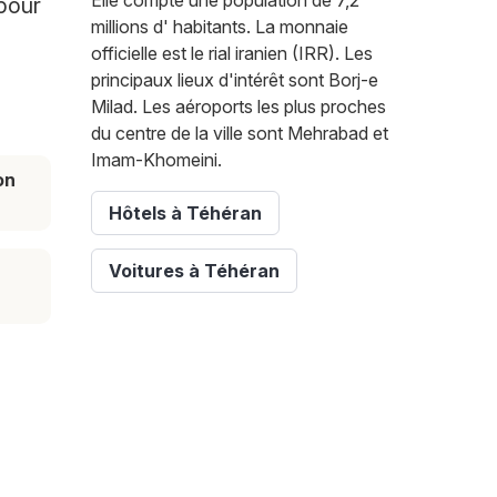
Elle compte une population de 7,2
pour
millions d' habitants. La monnaie
.
officielle est le rial iranien (IRR). Les
principaux lieux d'intérêt sont Borj-e
Milad. Les aéroports les plus proches
du centre de la ville sont Mehrabad et
Imam-Khomeini.
on
Hôtels à Téhéran
Voitures à Téhéran