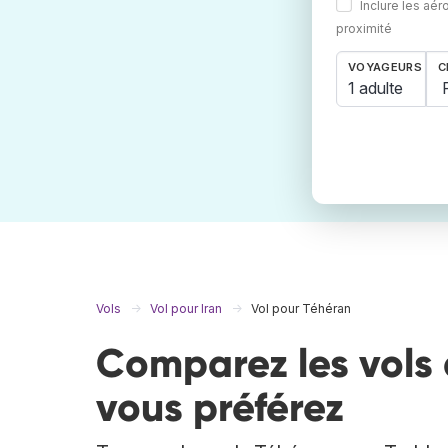
Inclure les aér
proximité
VOYAGEURS
C
1 adulte
Vols
Vol pour Iran
Vol pour Téhéran
Comparez les vols 
vous préférez