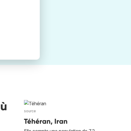
où
source
Téhéran, Iran