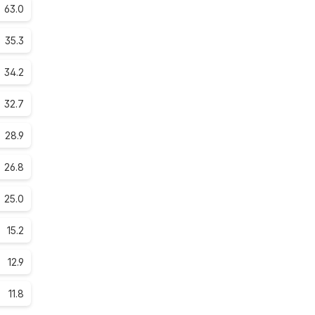
63.0
35.3
34.2
32.7
28.9
26.8
25.0
15.2
12.9
11.8