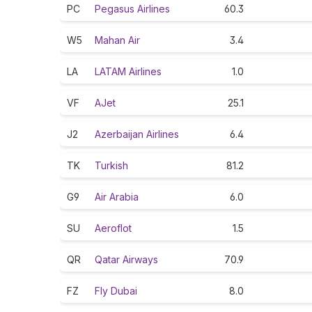
PC
Pegasus Airlines
60.3
W5
Mahan Air
3.4
LA
LATAM Airlines
1.0
VF
AJet
25.1
J2
Azerbaijan Airlines
6.4
TK
Turkish
81.2
G9
Air Arabia
6.0
SU
Aeroflot
1.5
QR
Qatar Airways
70.9
FZ
Fly Dubai
8.0