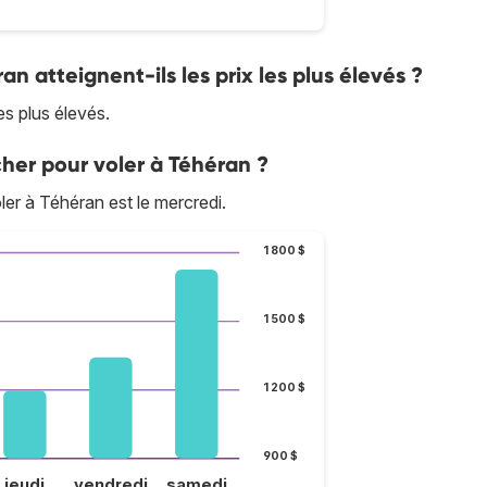
ran atteignent-ils les prix les plus élevés ?
es plus élevés.
cher pour voler à Téhéran ?
oler à Téhéran est le mercredi.
1 800 $
1 500 $
1 200 $
900 $
jeudi
vendredi
samedi