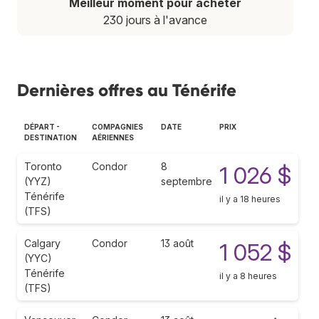
Meilleur moment pour acheter
230 jours à l'avance
Dernières offres au Ténérife
DÉPART -
COMPAGNIES
DATE
PRIX
DESTINATION
AÉRIENNES
Toronto
Condor
8
1 026 $
(YYZ)
septembre
Ténérife
il y a 18 heures
(TFS)
Calgary
Condor
13 août
1 052 $
(YYC)
Ténérife
il y a 8 heures
(TFS)