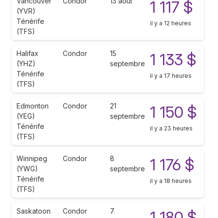
Vancouver
Condor
13 août
1 117 $
(YVR)
Ténérife
il y a 12 heures
(TFS)
Halifax
Condor
15
1 133 $
(YHZ)
septembre
Ténérife
il y a 17 heures
(TFS)
Edmonton
Condor
21
1 150 $
(YEG)
septembre
Ténérife
il y a 23 heures
(TFS)
Winnipeg
Condor
8
1 176 $
(YWG)
septembre
Ténérife
il y a 18 heures
(TFS)
Saskatoon
Condor
7
1 180 $