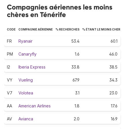
Compagnies aériennes les moins
chères en Ténérife
CODE
COMPAGNIE AÉRIENNE
% RECHERCHES
% ÉTANT LE MOINS CHER
FR
Ryanair
53.4
60.1
PM
Canaryfly
1.6
46.0
I2
Iberia Express
33.8
38.5
VY
Vueling
67.9
34.3
V7
Volotea
3.1
23.0
AA
American Airlines
1.8
17.6
AV
Avianca
2.0
16.9