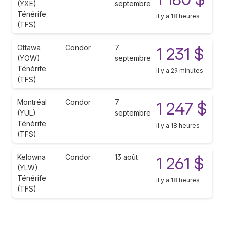
(YXE)
septembre
Ténérife
il y a 18 heures
(TFS)
Ottawa
Condor
7
1 231 $
(YOW)
septembre
Ténérife
il y a 29 minutes
(TFS)
Montréal
Condor
7
1 247 $
(YUL)
septembre
Ténérife
il y a 18 heures
(TFS)
Kelowna
Condor
13 août
1 261 $
(YLW)
Ténérife
il y a 18 heures
(TFS)