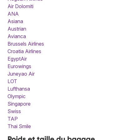
Air Dolomiti
ANA
Asiana
Austrian
Avianca
Brussels Airlines
Croatia Airlines
EgyptAir
Eurowings
Juneyao Air
LOT
Lufthansa
Olympic
Singapore
Swiss
TAP
Thai Smile
Poids et taille du bagage