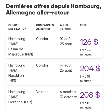
Dernières offres depuis Hambourg,
Allemagne aller-retour
DÉPART -
COMPAGNIES
ALLER -
PRIX
DESTINATION
AÉRIENNES
RETOUR
Hambourg
Condor
10 août
126 $
(HAM)
25 août
Palma de
il y a 33
Majorque (PMI)
minutes
Hambourg
Condor
14 août
204 $
(HAM)
25 août
Héraklion
il y a 59
(HER)
minutes
Hambourg
Volotea
6 octobre
208 $
(HAM)
13 octobre
Florence (FLR)
il y a 81
minutes