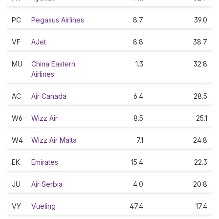
PC
Pegasus Airlines
8.7
39.0
VF
AJet
8.8
38.7
MU
China Eastern
1.3
32.8
Airlines
AC
Air Canada
6.4
28.5
W6
Wizz Air
8.5
25.1
W4
Wizz Air Malta
7.1
24.8
EK
Emirates
15.4
22.3
JU
Air Serbia
4.0
20.8
VY
Vueling
47.4
17.4