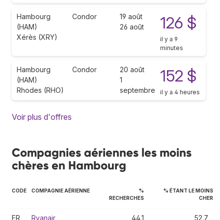
Hambourg
Condor
19 août
126 $
(HAM)
26 août
Xérès (XRY)
il y a 9
minutes
Hambourg
Condor
20 août
152 $
(HAM)
1
Rhodes (RHO)
septembre
il y a 4 heures
Voir plus d'offres
Compagnies aériennes les moins
chères en Hambourg
CODE
COMPAGNIE AÉRIENNE
%
% ÉTANT LE MOINS
RECHERCHES
CHER
FR
Ryanair
44.1
52.7