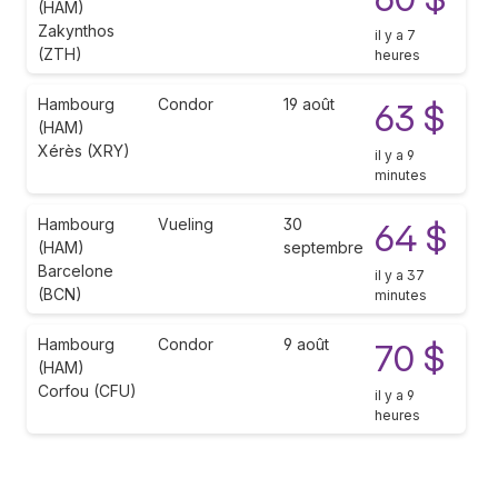
(HAM)
Zakynthos
il y a 7
(ZTH)
heures
Hambourg
Condor
19 août
63 $
(HAM)
Xérès (XRY)
il y a 9
minutes
Hambourg
Vueling
30
64 $
(HAM)
septembre
Barcelone
il y a 37
(BCN)
minutes
Hambourg
Condor
9 août
70 $
(HAM)
Corfou (CFU)
il y a 9
heures