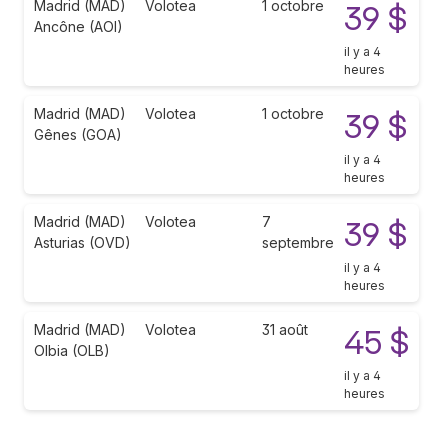
Madrid (MAD)
Volotea
1 octobre
39 $
Ancône (AOI)
il y a 4
heures
Madrid (MAD)
Volotea
1 octobre
39 $
Gênes (GOA)
il y a 4
heures
Madrid (MAD)
Volotea
7
39 $
Asturias (OVD)
septembre
il y a 4
heures
Madrid (MAD)
Volotea
31 août
45 $
Olbia (OLB)
il y a 4
heures