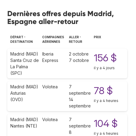
Dernières offres depuis Madrid,
Espagne aller-retour
DÉPART -
COMPAGNIES
ALLER -
PRIX
DESTINATION
AÉRIENNES
RETOUR
Madrid (MAD)
Iberia
2 octobre
156 $
Santa Cruz de
Express
7 octobre
La Palma
il y a 4 jours
(SPC)
Madrid (MAD)
Volotea
7
78 $
Asturias
septembre
(OVD)
14
il y a 4 heures
septembre
Madrid (MAD)
Volotea
7
104 $
Nantes (NTE)
septembre
8
il y a 4 heures