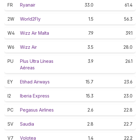
FR
Ryanair
33.0
61.4
2W
World2Fly
1.5
56.3
W4
Wizz Air Malta
7.9
39.1
W6
Wizz Air
3.5
28.0
PU
Plus Ultra Líneas
3.9
26.1
Aéreas
EY
Etihad Airways
15.7
23.6
I2
Iberia Express
15.3
23.0
PC
Pegasus Airlines
2.6
22.8
SV
Saudia
2.8
22.7
V7
Volotea
1.4
22.2