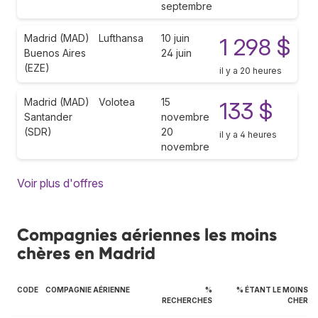
septembre
Madrid (MAD)
Lufthansa
10 juin
1 298 $
Buenos Aires
24 juin
(EZE)
il y a 20 heures
Madrid (MAD)
Volotea
15
133 $
Santander
novembre
(SDR)
20
il y a 4 heures
novembre
Voir plus d'offres
Compagnies aériennes les moins
chères en Madrid
CODE
COMPAGNIE AÉRIENNE
%
% ÉTANT LE MOINS
RECHERCHES
CHER