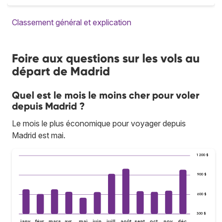
Classement général et explication
Foire aux questions sur les vols au
départ de Madrid
Quel est le mois le moins cher pour voler
depuis Madrid ?
Le mois le plus économique pour voyager depuis
Madrid est mai.
1 200 $
900 $
600 $
300 $
janv.
févr.
mars
avr.
mai
juin
juill.
août
sept.
oct.
nov.
déc.