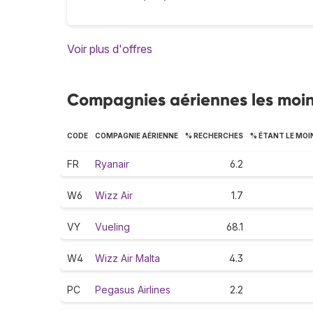
Voir plus d'offres
Compagnies aériennes les moin
CODE
COMPAGNIE AÉRIENNE
% RECHERCHES
% ÉTANT LE MOI
FR
Ryanair
6.2
W6
Wizz Air
1.7
VY
Vueling
68.1
W4
Wizz Air Malta
4.3
PC
Pegasus Airlines
2.2