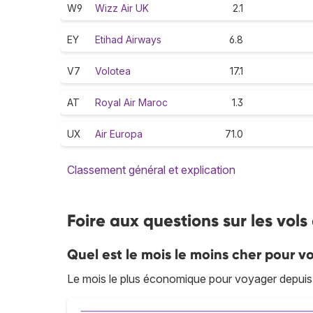
W9
Wizz Air UK
2.1
EY
Etihad Airways
6.8
V7
Volotea
17.1
AT
Royal Air Maroc
1.3
UX
Air Europa
71.0
Classement général et explication
Foire aux questions sur les vol
Quel est le mois le moins cher pour vo
Le mois le plus économique pour voyager depuis B