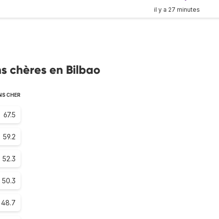
il y a 27 minutes
s chères en Bilbao
NS CHER
67.5
59.2
52.3
50.3
48.7