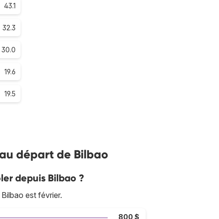
43.1
32.3
30.0
19.6
19.5
s au départ de Bilbao
ler depuis Bilbao ?
ilbao est février.
800 $