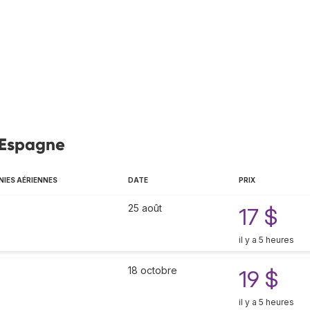
, Espagne
IES AÉRIENNES
DATE
PRIX
25 août
17 $
il y a 5 heures
18 octobre
19 $
il y a 5 heures