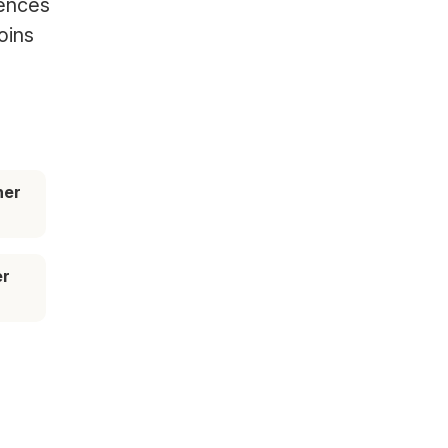
gences
oins
her
er