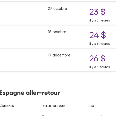
27 octobre
23 $
il y a 5 heures
18 octobre
24 $
il y a 6 heures
17 décembre
26 $
il y a 5 heures
 Espagne aller-retour
AÉRIENNES
ALLER - RETOUR
PRIX