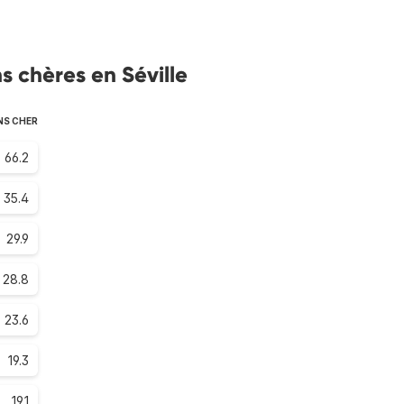
 chères en Séville
NS CHER
66.2
35.4
29.9
28.8
23.6
19.3
19.1