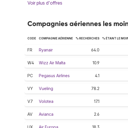
Voir plus d'offres
Compagnies aériennes les moins
CODE
COMPAGNIE AÉRIENNE
% RECHERCHES
% ÉTANT LE MOI
FR
Ryanair
64.0
W4
Wizz Air Malta
10.9
PC
Pegasus Airlines
4.1
VY
Vueling
78.2
V7
Volotea
17.1
AV
Avianca
2.6
UX
Air Europa
18.3