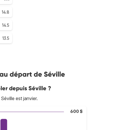
14.8
14.5
13.5
 au départ de Séville
ler depuis Séville ?
éville est janvier.
600 $