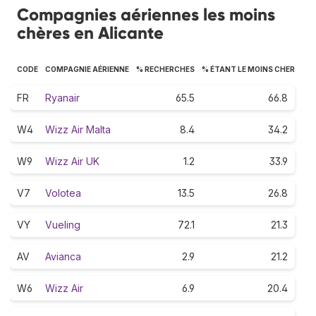
Compagnies aériennes les moins
chères en Alicante
CODE
COMPAGNIE AÉRIENNE
% RECHERCHES
% ÉTANT LE MOINS CHER
FR
Ryanair
65.5
66.8
W4
Wizz Air Malta
8.4
34.2
W9
Wizz Air UK
1.2
33.9
V7
Volotea
13.5
26.8
VY
Vueling
72.1
21.3
AV
Avianca
2.9
21.2
W6
Wizz Air
6.9
20.4