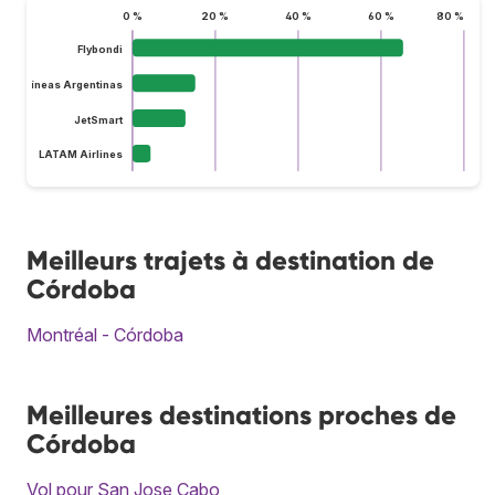
0 %
20 %
40 %
60 %
80 %
Flybondi
Aerolíneas Argentinas
JetSmart
LATAM Airlines
Meilleurs trajets à destination de
Córdoba
Montréal - Córdoba
Meilleures destinations proches de
Córdoba
Vol pour San Jose Cabo