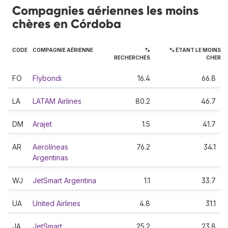
Compagnies aériennes les moins
chères en Córdoba
CODE
COMPAGNIE AÉRIENNE
%
% ÉTANT LE MOINS
RECHERCHES
CHER
FO
Flybondi
16.4
66.8
LA
LATAM Airlines
80.2
46.7
DM
Arajet
1.5
41.7
AR
Aerolíneas
76.2
34.1
Argentinas
WJ
JetSmart Argentina
1.1
33.7
UA
United Airlines
4.8
31.1
JA
JetSmart
25.2
23.8