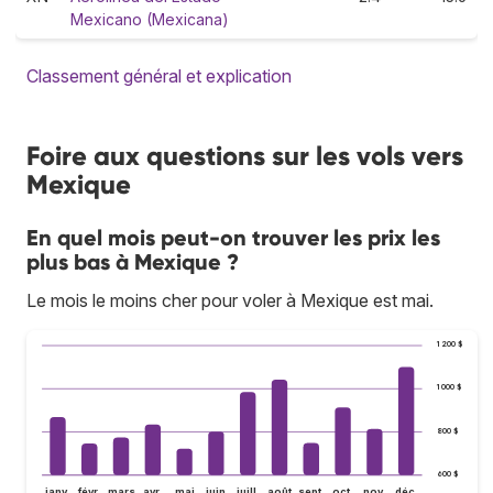
Mexicano (Mexicana)
Classement général et explication
Foire aux questions sur les vols vers
Mexique
En quel mois peut-on trouver les prix les
plus bas à Mexique ?
Le mois le moins cher pour voler à Mexique est mai.
1 200 $
1 000 $
800 $
600 $
janv.
févr.
mars
avr.
mai
juin
juill.
août
sept.
oct.
nov.
déc.