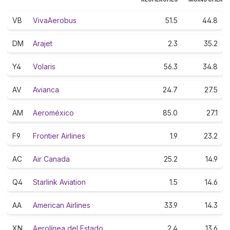
VB
VivaAerobus
51.5
44.8
DM
Arajet
2.3
35.2
Y4
Volaris
56.3
34.8
AV
Avianca
24.7
27.5
AM
Aeroméxico
85.0
27.1
F9
Frontier Airlines
1.9
23.2
AC
Air Canada
25.2
14.9
Q4
Starlink Aviation
1.5
14.6
AA
American Airlines
33.9
14.3
XN
Aerolínea del Estado
2.4
13.6