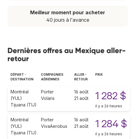
Meilleur moment pour acheter
40 jours à l'avance
Dernières offres au Mexique aller-
retour
DÉPART -
COMPAGNIES
ALLER -
PRIX
DESTINATION
AÉRIENNES
RETOUR
Montréal
Porter
16 août
1 282 $
(YUL)
Volaris
21 août
Tijuana (TIJ)
il y a 26 heures
Montréal
Porter
16 août
1 284 $
(YUL)
VivaAerobus
21 août
Tijuana (TIJ)
il y a 26 heures