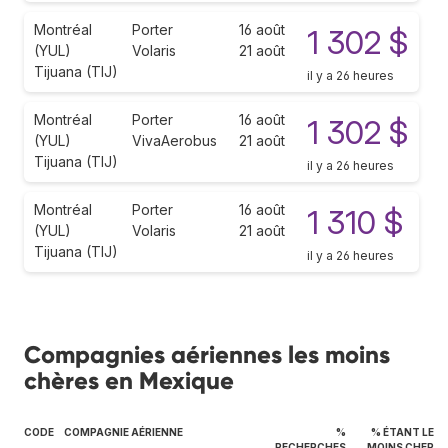
Montréal
Porter
16 août
1 302 $
(YUL)
Volaris
21 août
Tijuana (TIJ)
il y a 26 heures
Montréal
Porter
16 août
1 302 $
(YUL)
VivaAerobus
21 août
Tijuana (TIJ)
il y a 26 heures
Montréal
Porter
16 août
1 310 $
(YUL)
Volaris
21 août
Tijuana (TIJ)
il y a 26 heures
Compagnies aériennes les moins
chères en Mexique
CODE
COMPAGNIE AÉRIENNE
%
% ÉTANT LE
RECHERCHES
MOINS CHER