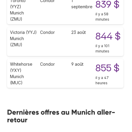
Toronto
Condor
1
839 $
(YYZ)
septembre
Munich
il y a 58
(ZMU)
minutes
Victoria (YYJ)
Condor
23 août
844 $
Munich
(ZMU)
il y a 101
minutes
Whitehorse
Condor
9 août
855 $
(YXY)
Munich
il y a 47
(MUC)
heures
Dernières offres au Munich aller-
retour