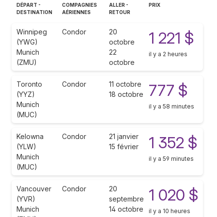
DÉPART -
COMPAGNIES
ALLER -
PRIX
DESTINATION
AÉRIENNES
RETOUR
Winnipeg
Condor
20
1 221 $
(YWG)
octobre
Munich
22
il y a 2 heures
(ZMU)
octobre
Toronto
Condor
11 octobre
777 $
(YYZ)
18 octobre
Munich
il y a 58 minutes
(MUC)
Kelowna
Condor
21 janvier
1 352 $
(YLW)
15 février
Munich
il y a 59 minutes
(MUC)
Vancouver
Condor
20
1 020 $
(YVR)
septembre
Munich
14 octobre
il y a 10 heures