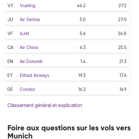
VY
Vueling
46.2
27.2
JU
Air Serbia
3.0
27.0
VF
AJet
5.6
26.8
CA
Air China
6.3
25.5
EN
Air Dolomiti
1.4
21.3
EY
Etihad Airways
19.3
17.6
DE
Condor
16.2
16.9
Classement général et explication
Foire aux questions sur les vols vers
Munich