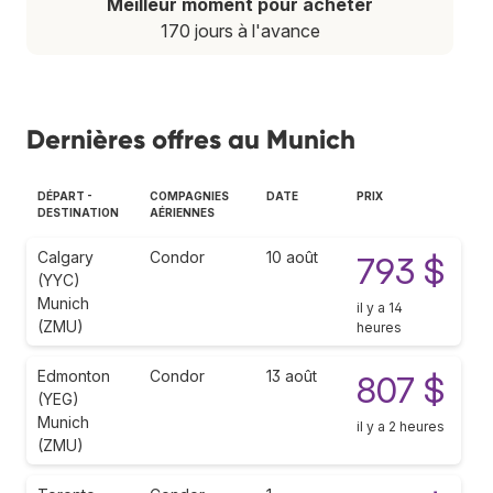
Meilleur moment pour acheter
170 jours à l'avance
Dernières offres au Munich
DÉPART -
COMPAGNIES
DATE
PRIX
DESTINATION
AÉRIENNES
Calgary
Condor
10 août
793 $
(YYC)
Munich
il y a 14
(ZMU)
heures
Edmonton
Condor
13 août
807 $
(YEG)
Munich
il y a 2 heures
(ZMU)