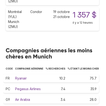
(ZMU)
Montréal
Condor
19 octobre
1 357 $
(YUL)
21 octobre
Munich
il y a 12 heures
(ZMU)
Compagnies aériennes les moins
chères en Munich
CODE
COMPAGNIE AÉRIENNE
% RECHERCHES
% ÉTANT LE MOINS CHER
FR
Ryanair
10.2
75.7
PC
Pegasus Airlines
7.4
35.9
G9
Air Arabia
3.4
28.0