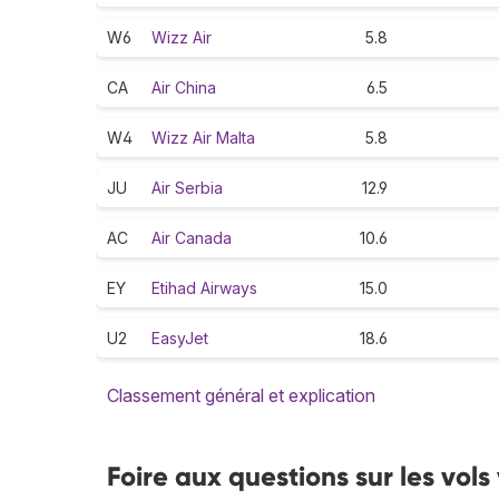
W6
Wizz Air
5.8
CA
Air China
6.5
W4
Wizz Air Malta
5.8
JU
Air Serbia
12.9
AC
Air Canada
10.6
EY
Etihad Airways
15.0
U2
EasyJet
18.6
Classement général et explication
Foire aux questions sur les vol