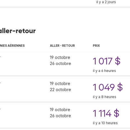
il y a 2 jours
ller-retour
IES AÉRIENNES
ALLER - RETOUR
PRIX
r
19 octobre
1 017 $
26 octobre
il y a 6 heures
r
19 octobre
1 049 $
22 octobre
il y a 8 heures
r
19 octobre
1 114 $
26 octobre
il y a 10 heures