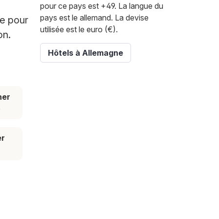
pour ce pays est +49. La langue du
pays est le allemand. La devise
ge pour
utilisée est le euro (€).
on.
Hôtels à Allemagne
her
e
er