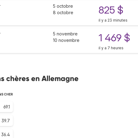
r
5 octobre
825 $
8 octobre
il y a 23 minutes
r
5 novembre
1 469 $
10 novembre
il y a 7 heures
ns chères en Allemagne
NS CHER
69.1
39.7
36.4