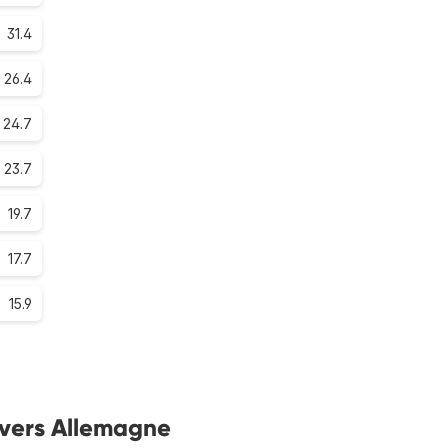
31.4
26.4
24.7
23.7
19.7
17.7
15.9
s vers Allemagne