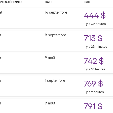
NIES AÉRIENNES
DATE
PRIX
et
16 septembre
444 $
il y a 32 heures
r
8 septembre
713 $
il y a 23 minutes
r
9 août
742 $
il y a 10 heures
r
1 septembre
769 $
il y a 9 heures
r
9 août
791 $