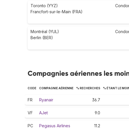
Toronto (YYZ)
Condo
Francfort-sur-le-Main (FRA)
Montréal (YUL)
Condo
Berlin (BER)
Compagnies aériennes les moi
CODE
COMPAGNIE AÉRIENNE
% RECHERCHES
% ÉTANT LE MOI
FR
Ryanair
36.7
VF
AJet
9.0
PC
Pegasus Airlines
11.2