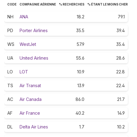
CODE
COMPAGNIE AÉRIENNE
% RECHERCHES
% ÉTANT LE MOINS CHER
NH
ANA
18.2
79.1
PD
Porter Airlines
35.5
39.4
WS
WestJet
57.9
35.4
UA
United Airlines
55.6
28.6
LO
LOT
10.9
22.8
TS
Air Transat
13.9
22.4
AC
Air Canada
86.0
21.7
AF
Air France
40.2
14.9
DL
Delta Air Lines
1.7
10.2