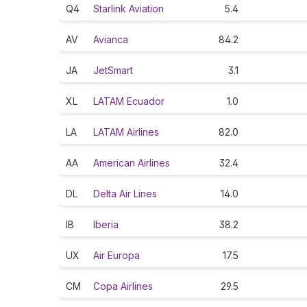
Q4
Starlink Aviation
5.4
AV
Avianca
84.2
JA
JetSmart
3.1
XL
LATAM Ecuador
1.0
LA
LATAM Airlines
82.0
AA
American Airlines
32.4
DL
Delta Air Lines
14.0
IB
Iberia
38.2
UX
Air Europa
17.5
CM
Copa Airlines
29.5