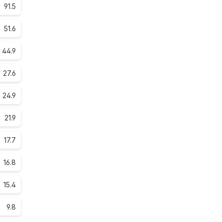
91.5
51.6
44.9
27.6
24.9
21.9
17.7
16.8
15.4
9.8