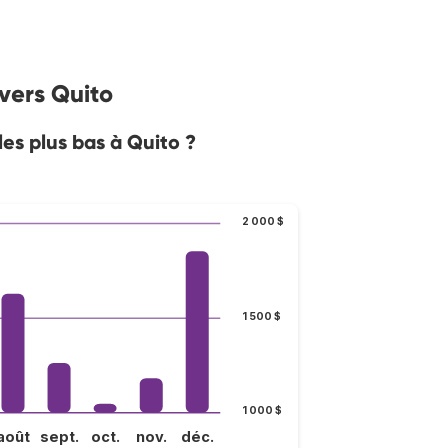
 vers Quito
les plus bas à Quito ?
2 000 $
1 500 $
1 000 $
août
sept.
oct.
nov.
déc.