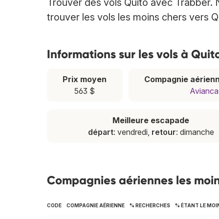
Trouver des vols Quito avec Trabber. 
trouver les vols les moins chers vers Q
Informations sur les vols à Quit
Prix moyen
Compagnie aérienn
563 $
Avianca
Meilleure escapade
départ
: vendredi,
retour
: dimanche
Compagnies aériennes les moin
CODE
COMPAGNIE AÉRIENNE
% RECHERCHES
% ÉTANT LE MOI