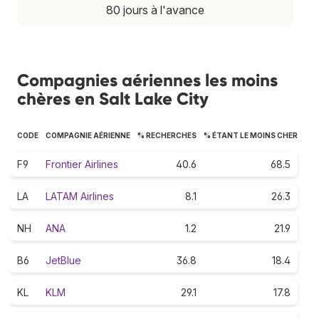
80 jours à l'avance
Compagnies aériennes les moins
chères en Salt Lake City
CODE
COMPAGNIE AÉRIENNE
% RECHERCHES
% ÉTANT LE MOINS CHER
F9
Frontier Airlines
40.6
68.5
LA
LATAM Airlines
8.1
26.3
NH
ANA
1.2
21.9
B6
JetBlue
36.8
18.4
KL
KLM
29.1
17.8