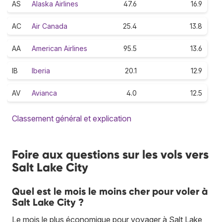
AS
Alaska Airlines
47.6
16.9
AC
Air Canada
25.4
13.8
AA
American Airlines
95.5
13.6
IB
Iberia
20.1
12.9
AV
Avianca
4.0
12.5
Classement général et explication
Foire aux questions sur les vols vers
Salt Lake City
Quel est le mois le moins cher pour voler à
Salt Lake City ?
Le mois le plus économique pour voyager à Salt Lake