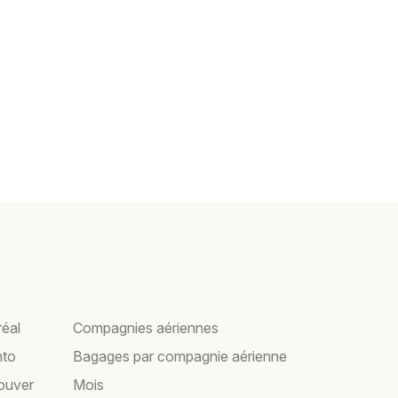
réal
Compagnies aériennes
nto
Bagages par compagnie aérienne
couver
Mois