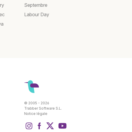
ry
Septembre
bec
Labour Day
wa
© 2005 - 2026
Trabber Software S.L.
Notice légale