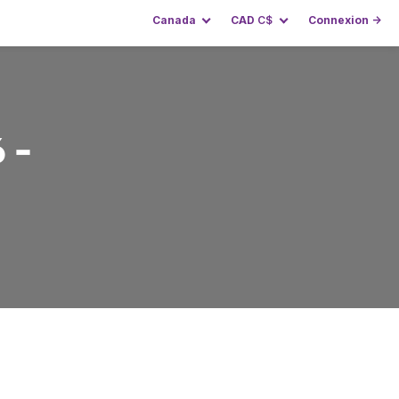
Canada
CAD
C$
Connexion →
 -