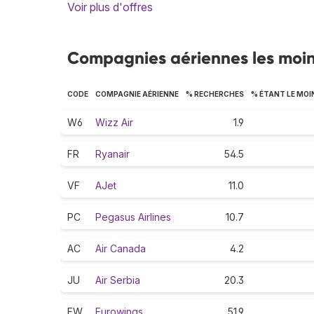
Voir plus d'offres
Compagnies aériennes les moin
CODE
COMPAGNIE AÉRIENNE
% RECHERCHES
% ÉTANT LE MOI
W6
Wizz Air
1.9
FR
Ryanair
54.5
VF
AJet
11.0
PC
Pegasus Airlines
10.7
AC
Air Canada
4.2
JU
Air Serbia
20.3
EW
Eurowings
51.9