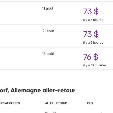
11 août
73 $
il y a 6 heures
21 août
73 $
il y a 5 heures
16 août
76 $
il y a 69 minutes
orf, Allemagne aller-retour
ES AÉRIENNES
ALLER - RETOUR
PRIX