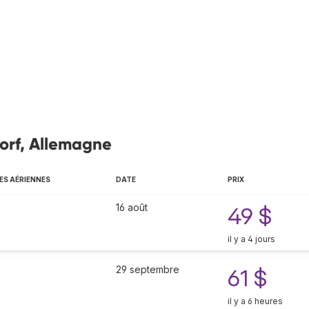
dorf, Allemagne
S AÉRIENNES
DATE
PRIX
16 août
49 $
il y a 4 jours
29 septembre
61 $
il y a 6 heures