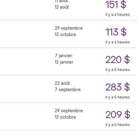
11 août
151 $
12 août
il y a 6 heures
29 septembre
113 $
13 octobre
il y a 6 heures
7 janvier
220 $
12 janvier
il y a 5 heures
22 août
283 $
7 septembre
il y a 5 heures
29 septembre
209 $
13 octobre
il y a 5 heures