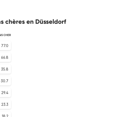
s chères en Düsseldorf
NS CHER
77.0
66.8
35.8
30.7
29.4
23.3
18.2