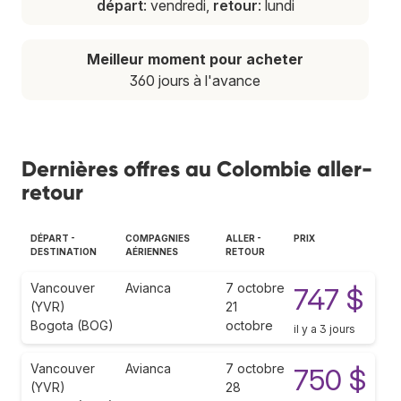
départ
: vendredi,
retour
: lundi
Meilleur moment pour acheter
360 jours à l'avance
Dernières offres au Colombie aller-
retour
DÉPART -
COMPAGNIES
ALLER -
PRIX
DESTINATION
AÉRIENNES
RETOUR
Vancouver
Avianca
7 octobre
747 $
(YVR)
21
Bogota (BOG)
octobre
il y a 3 jours
Vancouver
Avianca
7 octobre
750 $
(YVR)
28