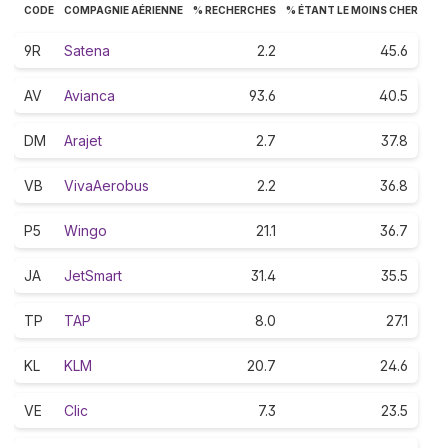
CODE
COMPAGNIE AÉRIENNE
% RECHERCHES
% ÉTANT LE MOINS CHER
9R
Satena
2.2
45.6
AV
Avianca
93.6
40.5
DM
Arajet
2.7
37.8
VB
VivaAerobus
2.2
36.8
P5
Wingo
21.1
36.7
JA
JetSmart
31.4
35.5
TP
TAP
8.0
27.1
KL
KLM
20.7
24.6
VE
Clic
7.3
23.5