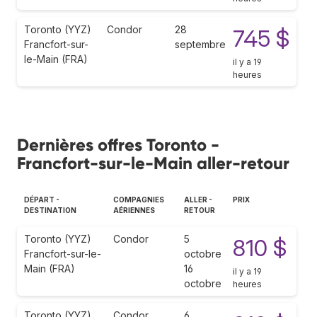
Toronto (YYZ)
Condor
28
745 $
Francfort-sur-
septembre
le-Main (FRA)
il y a 19
heures
Dernières offres Toronto -
Francfort-sur-le-Main aller-retour
DÉPART -
COMPAGNIES
ALLER -
PRIX
DESTINATION
AÉRIENNES
RETOUR
Toronto (YYZ)
Condor
5
810 $
Francfort-sur-le-
octobre
Main (FRA)
16
il y a 19
octobre
heures
Toronto (YYZ)
Condor
6