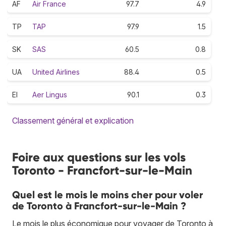
AF
Air France
97.7
4.9
TP
TAP
97.9
1.5
SK
SAS
60.5
0.8
UA
United Airlines
88.4
0.5
EI
Aer Lingus
90.1
0.3
Classement général et explication
Foire aux questions sur les vols
Toronto - Francfort-sur-le-Main
Quel est le mois le moins cher pour voler
de Toronto à Francfort-sur-le-Main ?
Le mois le plus économique pour voyager de Toronto à