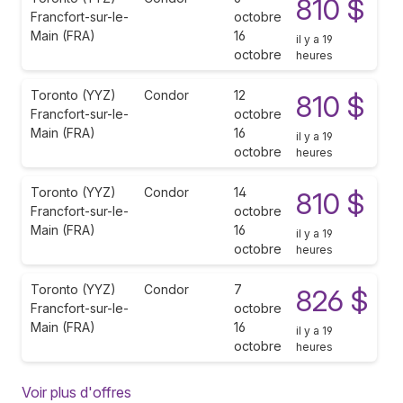
810 $
Francfort-sur-le-
octobre
Main (FRA)
16
il y a 19
octobre
heures
Toronto (YYZ)
Condor
12
810 $
Francfort-sur-le-
octobre
Main (FRA)
16
il y a 19
octobre
heures
Toronto (YYZ)
Condor
14
810 $
Francfort-sur-le-
octobre
Main (FRA)
16
il y a 19
octobre
heures
Toronto (YYZ)
Condor
7
826 $
Francfort-sur-le-
octobre
Main (FRA)
16
il y a 19
octobre
heures
Voir plus d'offres