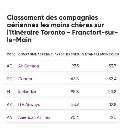
Classement des compagnies
aériennes les moins chères sur
l'itinéraire Toronto - Francfort-sur-
le-Main
CODE
COMPAGNIE AÉRIENNE
% RECHERCHES
% ÉTANT LE MOINS CHER
AC
Air Canada
97.5
33.7
DE
Condor
63.8
32.4
FI
Icelandair
95.8
20.8
AZ
ITA Airways
53.9
12.8
AA
American Airlines
90.4
12.5